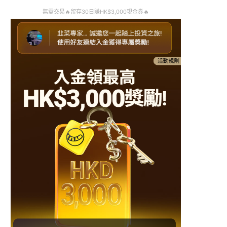
無需交易🔥留存30日賺HK$3,000現金券🔥