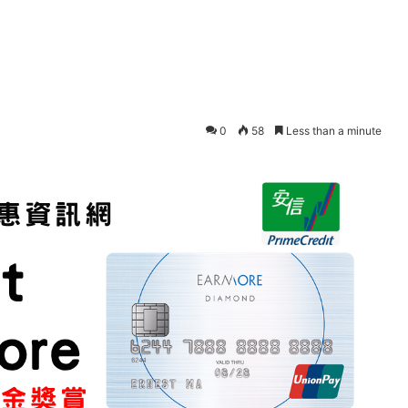
0
58
Less than a minute