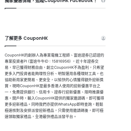
獨家優惠情報，追蹤CouponHK Facebook！
了解更多 CouponHK
CouponHK的創辦人為專業電機工程師、富途證券已認證的
專業投資者PI (富途牛牛ID : 15816956) ，近十年證券交
易，早已獲得財務自由，創立CouponHK不為盈利，只希望
更多入門投資者能夠理性分析、明智運用各種理財工具，也
協助新用家更簡易、更安全，以愉快的心情獲得額外迎新獎
賞。現時CouponHK是最多香港人使用的迎新優惠平台之
一，免費提供銀行、信用卡、證券行迎新優惠、限時推廣優
惠。開戶時，輸入CouponHK提供的獨家邀請碼，即可獲得
更多迎新禮品。同時我們亦提供WhatsApp即時查詢，輕鬆
極速核對及安排派發迎新禮品，只需使用邀請碼後，即可極
速領取獨家禮品，全港最快禮品派發平台。