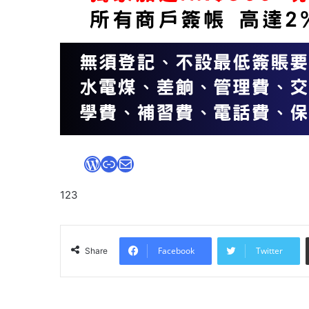
WordPress
Link
Mail
123
Facebook
Twitter
Share