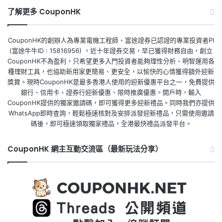
了解更多 CouponHK
CouponHK的創辦人為專業電機工程師、富途證券已認證的專業投資者PI
(富途牛牛ID : 15816956) ，近十年證券交易，早已獲得財務自由，創立
CouponHK不為盈利，只希望更多入門投資者能夠理性分析、明智運用各
種理財工具，也協助新用家更簡易、更安全，以愉快的心情獲得額外迎新
獎賞。現時CouponHK是最多香港人使用的迎新優惠平台之一，免費提供
銀行、信用卡、證券行迎新優惠、限時推廣優惠。開戶時，輸入
CouponHK提供的獨家邀請碼，即可獲得更多迎新禮品。同時我們亦提供
WhatsApp即時查詢，輕鬆極速核對及安排派發迎新禮品，只需使用邀請
碼後，即可極速領取獨家禮品，全港最快禮品派發平台。
CouponHK 網主互動交流區（最新玩法分享）