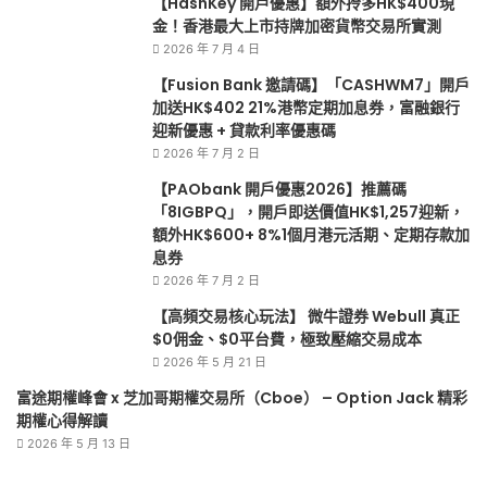
【HashKey 開戶優惠】額外拎多HK$400現
惠
金！香港最大上市持牌加密貨幣交易所實測
2026 年 7 月 4 日
【Fusion Bank 邀請碼】「CASHWM7」開戶
加送HK$402 21%港幣定期加息券，富融銀行
迎新優惠 + 貸款利率優惠碼
2026 年 7 月 2 日
【PAObank 開戶優惠2026】推薦碼
「8IGBPQ」，開戶即送價值HK$1,257迎新，
額外HK$600+ 8%1個月港元活期、定期存款加
息券
2026 年 7 月 2 日
【高頻交易核心玩法】 微牛證券 Webull 真正
$0佣金、$0平台費，極致壓縮交易成本
2026 年 5 月 21 日
富途期權峰會 x 芝加哥期權交易所（Cboe） – Option Jack 精彩
期權心得解讀
2026 年 5 月 13 日