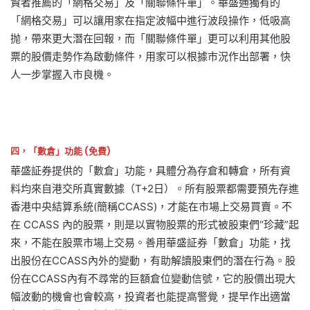
資者推薦的「網格交易」及「關聯條件單」。華盛通獨有的
「網格交易」可以讓用家在指定波幅中進行波段操作，低吸高
抛，帶來更大潛在回報，而「關聯條件單」更可以利用其他股
票的股價走勢作為啟動條件，用家可以根據市況作出部署，快
人一步掌握入市良機。
四，「數倉」功能 (免費)
華盛証券提供的「數倉」功能，具體分為存倉和轉倉，所有資
料均來自港交所真實數據（T+2日）。所有股票都需要預先存進
香港中央結算系統(簡稱CCASS)，才能在市場上交易買賣。不
在 CCASS 內的股票，則是以實物股票的形式被股東們“珍藏”起
來，不能在股票市場上交易。善用華盛証券「數倉」功能，找
出股份在CCASS內外的變動，有助解讀股東們的潛在行為。股
份在CCASS內有不尋常的巨額倉位變動信號，它的股價出現大
幅波動的機會也會較高，投資者也能提高警覺，提早作出適當