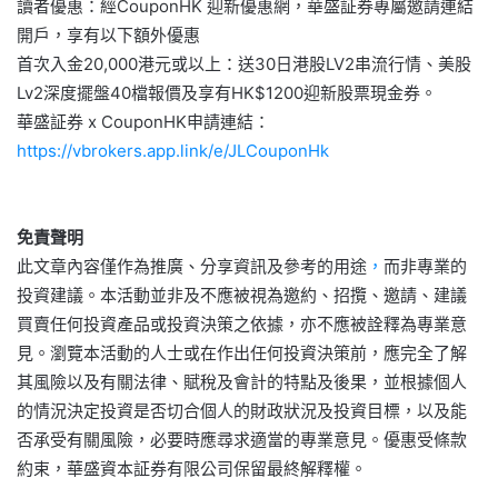
讀者優惠：經CouponHK 迎新優惠網，華盛証券專屬邀請連結
開戶，享有以下額外優惠
首次入金20,000港元或以上：送30日港股LV2串流行情、美股
Lv2深度擺盤40檔報價及享有HK$1200迎新股票現金券。
華盛証券 x CouponHK申請連結：
https://vbrokers.app.link/e/JLCouponHk
免責聲明
此文章內容僅作為推廣、分享資訊及參考的用途
，
而非專業的
投資建議。本活動並非及不應被視為邀約、招攬、邀請、建議
買賣任何投資產品或投資決策之依據，亦不應被詮釋為專業意
見。瀏覽本活動的人士或在作出任何投資決策前，應完全了解
其風險以及有關法律、賦稅及會計的特點及後果，並根據個人
的情況決定投資是否切合個人的財政狀況及投資目標，以及能
否承受有關風險，必要時應尋求適當的專業意見。優惠受條款
約束，華盛資本証券有限公司保留最終解釋權。