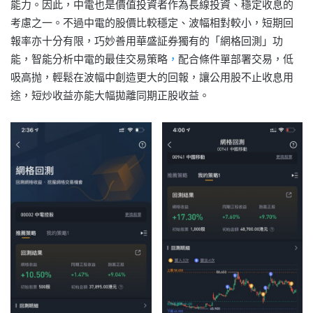
能力。因此，中電也是價值投資者作為長線投資、穩定收息的
考慮之一。不過中電的股價比較穩定、波幅相對較小，短期回
報率亦十分有限，巧妙善用華盛証券獨有的「網格回測」功
能，智能分析中電的最佳交易策略
，
配合條件單部署交易，低
吸高抛，輕鬆在波幅中創造更大的回報，讓公用股不止收息用
途，短炒收益亦能大幅拋離同期正股收益。