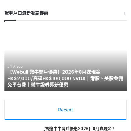
證券戶口最新獨家優惠
【Webull
【
微
泰
牛
開
開
戶
戶
優
優
惠
惠】
2
1 天 ago
【Webull 微牛開戶優惠】2026年8月送現金
2026
8
HK$2,000/高達HK$100,000 NVDA｜港股、美股免佣
年
月
免平台費｜微牛證券迎新優惠
8
最
月
高
送
HK
現
開
金
Recent
戶
HK$2,000/
迎
高
新
達
邀
【富途牛牛開戶優惠2026】8月真現金！