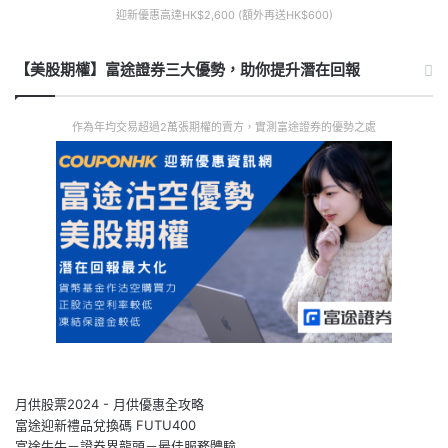
迎新優惠高達HK$2,600 (額外再送HK$600)
【美股期權】富途證券三大優勢，助你提升潛在回報
作為年均交易超過2萬張期權的賣方，實測富途證券的優勢之處
月供股票2024 - 月供優惠全攻略
富途迎新禮品兌換碼 FUTU400
富途牛牛－證券界龍頭－最佳服務體驗