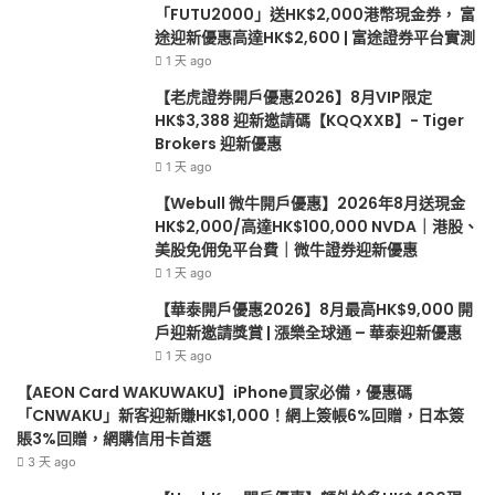
HK$100,000
請
「FUTU2000」送HK$2,000港幣現金券， 富
NVDA
獎
途迎新優惠高達HK$2,600 | 富途證券平台實測
｜
賞
1 天 ago
港
|
【老虎證券開戶優惠2026】8月VIP限定
股、
漲
HK$3,388 迎新邀請碼【KQQXXB】- Tiger
美
樂
Brokers 迎新優惠
股
全
1 天 ago
免
球
佣
通
【Webull 微牛開戶優惠】2026年8月送現金
免
–
HK$2,000/高達HK$100,000 NVDA｜港股、
平
華
美股免佣免平台費｜微牛證券迎新優惠
台
泰
1 天 ago
費
迎
【華泰開戶優惠2026】8月最高HK$9,000 開
｜
新
戶迎新邀請獎賞 | 漲樂全球通 – 華泰迎新優惠
微
優
1 天 ago
牛
惠
證
【AEON Card WAKUWAKU】iPhone買家必備，優惠碼
券
「CNWAKU」新客迎新賺HK$1,000！網上簽帳6%回贈，日本簽
迎
賬3%回贈，網購信用卡首選
新
3 天 ago
優