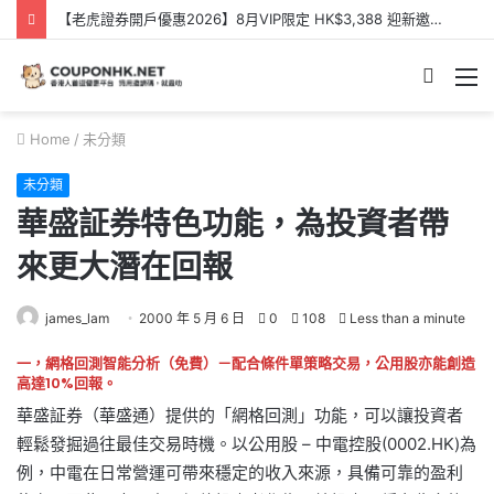
【老虎證券開戶優惠2026】8月VIP限定 HK$3,388 迎新邀請碼【KQQXXB】- Tiger Brokers 迎新優惠
Searc
M
for
Home
/
未分類
未分類
華盛証券特色功能，為投資者帶
來更大潛在回報
james_lam
2000 年 5 月 6 日
0
108
Less than a minute
一，網格回測智能分析（免費）－配合條件單策略交易，公用股亦能創造
高達10%回報。
華盛証券（華盛通）提供的「網格回測」功能，可以讓投資者
輕鬆發掘過往最佳交易時機。以公用股 – 中電控股(0002.HK)為
例，中電在日常營運可帶來穩定的收入來源，具備可靠的盈利