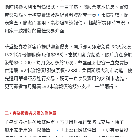
隨時切換大利市報價模式，一目了然，將股票基本信息、實時
成交動態、十檔買賣盤及經紀資料濃縮成一頁
，
報價指標、圖
表齊全，簡潔而實用，毫秒級極速報價， 輕鬆掌握即時市況 ，
用家一致讚好的最佳交易介面。
華盛証券為新客戶提供迎新優惠，開戶即可獲贈免費 30天港股
LV2串流報價服務(原價$288)。當試用期完結後，賬戶資產多於
港幣$50,000、每月交易多於10次，華盛証券便會一直免費提
供港股LV2串流報價服務(原價$288)，免費延續大利市功能。優
先選用華盛証券進行交易，既可一直享受實用的大利市功能，
更可節省每月購買LV2串流報價的額外支出，一舉兩得。
三，專業投資者必備的條件單
華盛証券提供多種條件單，方便用戶進行策略式交易。除了一
般用家常用的「限價單」
、
「止盈止蝕條件單」，更有專業投