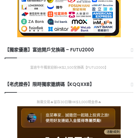
【獨家優惠】富途開戶兌換碼 – FUTU2000
富途牛牛獨家迎新HK$2,500兌換碼【FUTU2000】
【老虎證券】限時獨家邀請碼【KQQXXB】
無需交易🔥留存30日賺HK$3,000現金券🔥