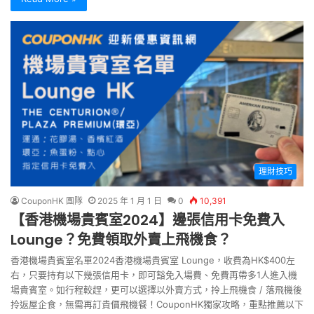
理財技巧
CouponHK 團隊
2025 年 1 月 1 日
0
10,391
【香港機場貴賓室2024】邊張信用卡免費入
Lounge？免費領取外賣上飛機食？
香港機場貴賓室名單2024香港機場貴賓室 Lounge，收費為HK$400左
右，只要持有以下幾張信用卡，即可豁免入場費、免費再帶多1人進入機
場貴賓室。如行程較趕，更可以選擇以外賣方式，拎上飛機食 / 落飛機後
拎返屋企食，無需再訂貴價飛機餐！CouponHK獨家攻略，重點推薦以下