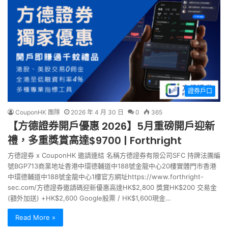
證券戶口
CouponHK 團隊
2026 年 4 月 30 日
0
365
【方德證券開戶優惠 2026】5月重磅開戶迎新
禮，多重獎賞高達$9700 | Forthright
方德證券 x CouponHK 邀請連結 名稱方德證券有限公司SFC 持牌法團編
號BGP713商業地址香港中環德輔道中188號金龍中心20樓實體門市香港
中環德輔道中188號金龍中心1樓官方網址https://www.forthright-
sec.com/方德證券邀請碼迎新優惠高達HK$2,800 獎賞HK$200 交易金
(額外加送) +HK$2,600 Google股票 / HK$1,600現金…
Read More »