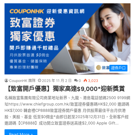
證券戶口
CouponHK 團隊
2025 年 11 月 2 日
0
3,023
【致富開戶優惠】獨家高達$9,000*迎新獎賞
名稱致富集團有限公司商業地址新界、九龍、港島電話號碼2500 9199網
址https://www.chiefgroup.com.hk/致富證券優惠碼HK$2,000 邀請碼
HK$7,000 轉倉禮CP8888致富證券開戶優惠 月供股票最佳平台月供港
股、美股、基金 低至$0佣金*由即日起至2025年12月31日，全新客戶經
邀請碼【CP8888】成功開立致富證券送高達$2,000 Apple Gift…
Read More »