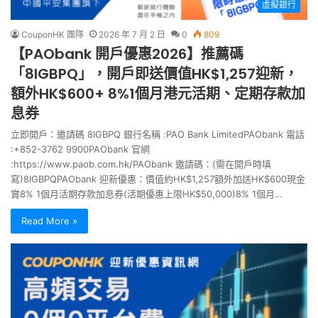
虛擬銀行
CouponHK 團隊
2026 年 7 月 2 日
0
809
【PAObank 開戶優惠2026】推薦碼
「8IGBPQ」，開戶即送價值HK$1,257迎新，
額外HK$600+ 8%1個月港元活期、定期存款加
息券
立即開戶：邀請碼 8IGBPQ 銀行名稱 :PAO Bank LimitedPAObank 電話
:+852-3762 9900PAObank 官網
:https://www.paob.com.hk/PAObank 邀請碼：(需在開戶時填
寫)8IGBPQPAObank 迎新優惠：價值約HK$1,257額外加送HK$600現金
賞8% 1個月活期存款加息券(活期優惠上限HK$50,000)8% 1個月…
Read More »