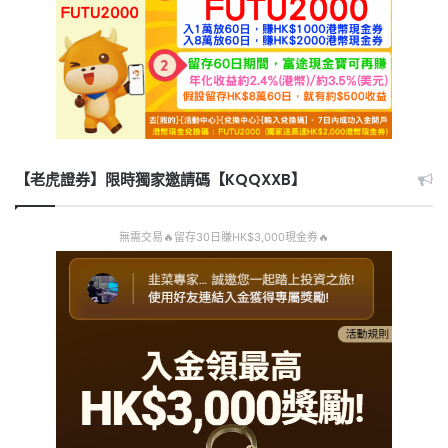
【老虎證券】限時獨家邀請碼【KQQXXB】
無需交易🔥留存30日賺HK$3,000現金券🔥