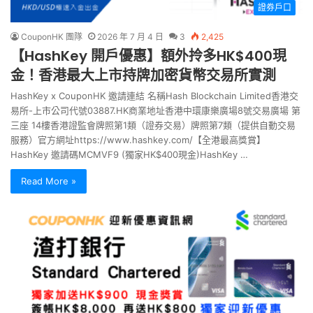
證券戶口
CouponHK 團隊
2026 年 7 月 4 日
3
2,425
【HashKey 開戶優惠】額外拎多HK$400現
金！香港最大上市持牌加密貨幣交易所實測
HashKey x CouponHK 邀請連結 名稱Hash Blockchain Limited香港交
易所-上市公司代號03887.HK商業地址香港中環康樂廣場8號交易廣場 第
三座 14樓香港證監會牌照第1類（證券交易）牌照第7類（提供自動交易
服務）官方網址https://www.hashkey.com/【全港最高獎賞】
HashKey 邀請碼MCMVF9 (獨家HK$400現金)HashKey …
Read More »