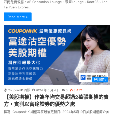
四間免費餐廳，AE Centunion Lounge、環亞Lounge、Root98、Lee
Fa Yuen Expres…
Read More »
理財技巧
CouponHK 團隊
2024 年 6 月 4 日
0
3,472
【美股期權】作為年均交易超過2萬張期權的賣
方，實測以富途證券的優勢之處
撰寫: CouponHK 期權專家最後更新日: 2024年5月19日美股期權簡介美