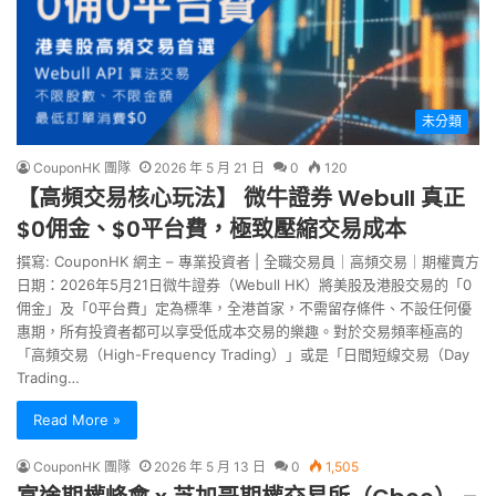
未分類
CouponHK 團隊
2026 年 5 月 21 日
0
120
【高頻交易核心玩法】 微牛證券 Webull 真正
$0佣金、$0平台費，極致壓縮交易成本
撰寫: CouponHK 網主 – 專業投資者 | 全職交易員｜高頻交易｜期權賣方
日期：2026年5月21日微牛證券（Webull HK）將美股及港股交易的「0
佣金」及「0平台費」定為標準，全港首家，不需留存條件、不設任何優
惠期，所有投資者都可以享受低成本交易的樂趣。對於交易頻率極高的
「高頻交易（High-Frequency Trading）」或是「日間短線交易（Day
Trading…
Read More »
CouponHK 團隊
2026 年 5 月 13 日
0
1,505