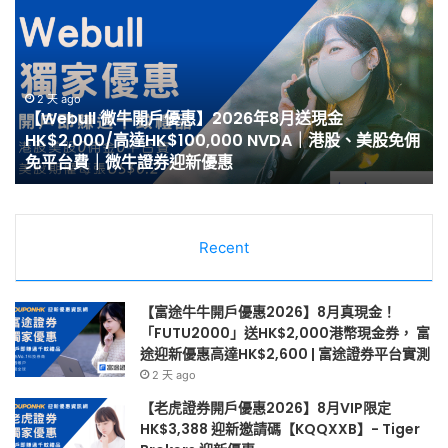
牛
開
開
戶
戶
優
優
惠
惠】
2
2 天 ago
【Webull 微牛開戶優惠】2026年8月送現金
2026
8
HK$2,000/高達HK$100,000 NVDA｜港股、美股免佣
年
月
免平台費｜微牛證券迎新優惠
8
最
月
高
送
HK
現
開
金
Recent
戶
HK$2,000/
迎
高
新
達
邀
【富途牛牛開戶優惠2026】8月真現金！
HK$100,000
請
「FUTU2000」送HK$2,000港幣現金券， 富
NVDA
獎
途迎新優惠高達HK$2,600 | 富途證券平台實測
｜
賞
2 天 ago
港
|
【老虎證券開戶優惠2026】8月VIP限定
股、
漲
HK$3,388 迎新邀請碼【KQQXXB】- Tiger
美
樂