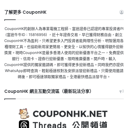
了解更多 CouponHK
CouponHK的創辦人為專業電機工程師、富途證券已認證的專業投資者PI
(富途牛牛ID : 15816956) ，近十年證券交易，早已獲得財務自由，創立
CouponHK不為盈利，只希望更多入門投資者能夠理性分析、明智運用各
種理財工具，也協助新用家更簡易、更安全，以愉快的心情獲得額外迎新
獎賞。現時CouponHK是最多香港人使用的迎新優惠平台之一，免費提供
銀行、信用卡、證券行迎新優惠、限時推廣優惠。開戶時，輸入
CouponHK提供的獨家邀請碼，即可獲得更多迎新禮品。同時我們亦提供
WhatsApp即時查詢，輕鬆極速核對及安排派發迎新禮品，只需使用邀請
碼後，即可極速領取獨家禮品，全港最快禮品派發平台。
CouponHK 網主互動交流區（最新玩法分享）