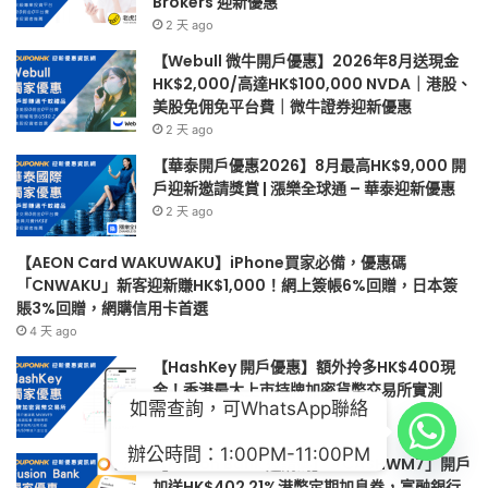
Brokers 迎新優惠
股
全
2 天 ago
免
球
佣
通
【Webull 微牛開戶優惠】2026年8月送現金
免
–
HK$2,000/高達HK$100,000 NVDA｜港股、
平
華
美股免佣免平台費｜微牛證券迎新優惠
台
泰
2 天 ago
費
迎
【華泰開戶優惠2026】8月最高HK$9,000 開
｜
新
戶迎新邀請獎賞 | 漲樂全球通 – 華泰迎新優惠
微
優
2 天 ago
牛
惠
證
券
【AEON Card WAKUWAKU】iPhone買家必備，優惠碼
迎
「CNWAKU」新客迎新賺HK$1,000！網上簽帳6%回贈，日本簽
新
賬3%回贈，網購信用卡首選
優
4 天 ago
惠
【HashKey 開戶優惠】額外拎多HK$400現
金！香港最大上市持牌加密貨幣交易所實測
如需查詢，可WhatsApp聯絡
2026 年 7 月 4 日
辦公時間：1:00PM-11:00PM
【Fusion Bank 邀請碼】「CASHWM7」開戶
加送HK$402 21%港幣定期加息券，富融銀行