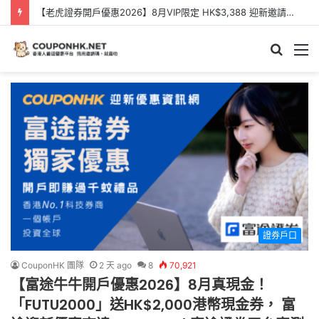
【Webull 微牛開戶優惠】2026年8月送現金HK$2,000/高達HK$100,000 NVDA｜港股、美股免佣免平台費｜微牛證券迎新優惠
Searc
M
for
證券戶口
CouponHK 團隊
2 天 ago
8
70,921
【富途牛牛開戶優惠2026】8月真現金！
「FUTU2000」送HK$2,000港幣現金券， 富