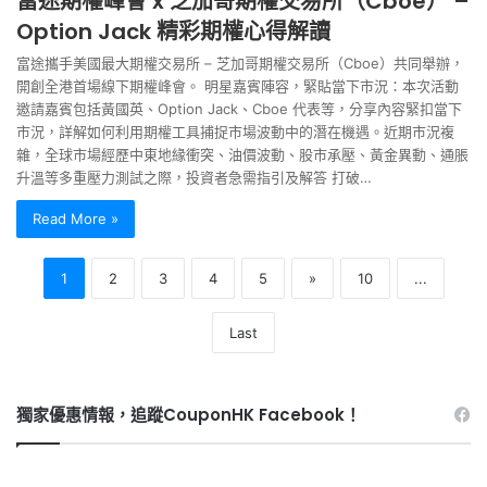
富途期權峰會 x 芝加哥期權交易所（Cboe） –
Option Jack 精彩期權心得解讀
富途攜手美國最大期權交易所 – 芝加哥期權交易所（Cboe）共同舉辦，
開創全港首場線下期權峰會。 明星嘉賓陣容，緊貼當下市況：本次活動
邀請嘉賓包括黃國英、Option Jack、Cboe 代表等，分享內容緊扣當下
市況，詳解如何利用期權工具捕捉市場波動中的潛在機遇。近期市況複
雜，全球市場經歷中東地緣衝突、油價波動、股市承壓、黃金異動、通脹
升溫等多重壓力測試之際，投資者急需指引及解答 打破…
Read More »
1
2
3
4
5
»
10
...
Last
獨家優惠情報，追蹤CouponHK Facebook！