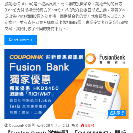
股期權(Options)是一種高風險、高回報的投機策略。期權合約的買方
(Long)支付期權金給賣方(Short)，以換取在指定日期或之前，購買(Call)
或出售(Put)相關股票的決定權，而期權合約的賣方就會獲得來自買方的
期權金，並有責任向買方購買或出售相關股票。專業投資者經常進行期權
交易，我們比較了不同的券商平台，…
Read More »
虛擬銀行
CouponHK 團隊
2026 年 7 月 2 日
0
9,974