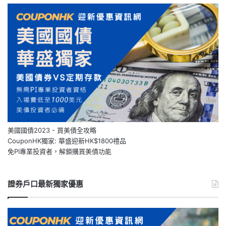
美國國債2023 - 買美債全攻略
CouponHK獨家: 華盛迎新HK$1800禮品
免PI專業投資者，解鎖購買美債功能
證券戶口最新獨家優惠
【Webull
【
微
泰