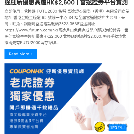
途迎新優惠高達HK$2,600 | 富途證券平台實測
立即使用：兌換碼 FUTU2000 名稱 富途證券國際（香港）有限公司商業
地址 香港金鐘金鐘道 95 號統一中心 34 樓全層富途體驗店尖沙咀、荃
灣、旺角、銅鑼灣富途電話號碼2523 3588富途網址
https://www.futunn.com/hk/富途戶口免佣完成開户即送港股證券一世
免佣富途牛牛迎新優惠HK$2,000 兌換碼(送高達$2,000現金)手動填兌
換碼先有FUTU2000留存1萬6…
Read More »
證券戶口