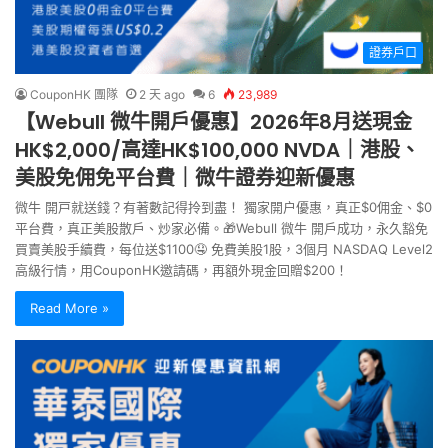
證券戶口
CouponHK 團隊
2 天 ago
6
23,989
【Webull 微牛開戶優惠】2026年8月送現金
HK$2,000/高達HK$100,000 NVDA｜港股、
美股免佣免平台費｜微牛證券迎新優惠
微牛 開戸就送錢？有著數記得拎到盡！ 獨家開户優惠，真正$0佣金、$0
平台費，真正美股散戶、炒家必備。🎁Webull 微牛 開戶成功，永久豁免
買賣美股手續費，每位送$1100🤤 免費美股1股，3個月 NASDAQ Level2
高級行情，用CouponHK邀請碼，再額外現金回贈$200！
Read More »