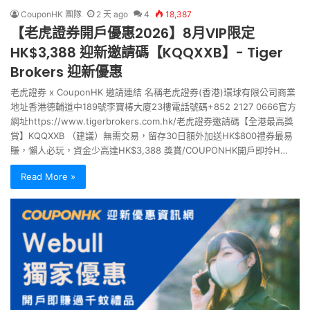
CouponHK 團隊
2 天 ago
4
18,387
【老虎證券開戶優惠2026】8月VIP限定
HK$3,388 迎新邀請碼【KQQXXB】- Tiger
Brokers 迎新優惠
老虎證券 x CouponHK 邀請連結 名稱老虎證券(香港)環球有限公司商業
地址香港德輔道中189號李寶椿大廈23樓電話號碼+852 2127 0666官方
網址https://www.tigerbrokers.com.hk/老虎證券邀請碼【全港最高獎
賞】KQQXXB （建議）無需交易，留存30日額外加送HK$800禮券最易
賺，懶人必玩，資金少高達HK$3,388 獎賞/COUPONHK開戶即拎H…
Read More »