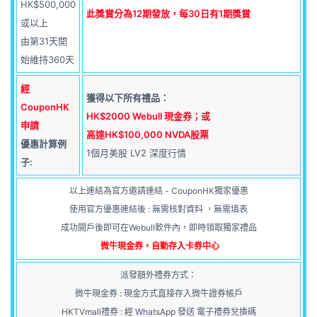
HK$500,000
此獎賞分為12期發放，每30日有1期獎賞
或以上
由第31天開
始維持360天
經
獲得以下所有禮品：
CouponHK
HK$2000 Webull
現金券；或
申請
高達HK$100,000 NVDA股票
優惠計算例
1個月美股 LV2 深度行情
子:
以上連結為官方邀請連結 - CouponHK獨家優惠
使用官方優惠連結後 : 無需核對資料 ，無需填表
成功開戶後即可在Webull軟件內，即時領取獨家禮品
微牛現金券，自動存入卡券中心
派發額外禮券方式：
微牛現金券 : 現金方式直接存入微牛證券帳戶
HKTVmall禮券 : 經 WhatsApp 發送 電子禮券兌換碼