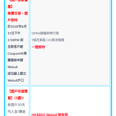
惠】
無需交易，開
戶即拎
於2026年8月
31日下午
OPRA期權即時行情
3:59PM 前
1個月美股 LV2串流報價
全新客戶經
一開即拎
CouponHK推
薦連結申請
Webull
成功線上開立
Webull戶口
【開戶存留獎
賞】(3選1)
新開戶30天
內入金/轉倉
HK$800 Webull 現金券