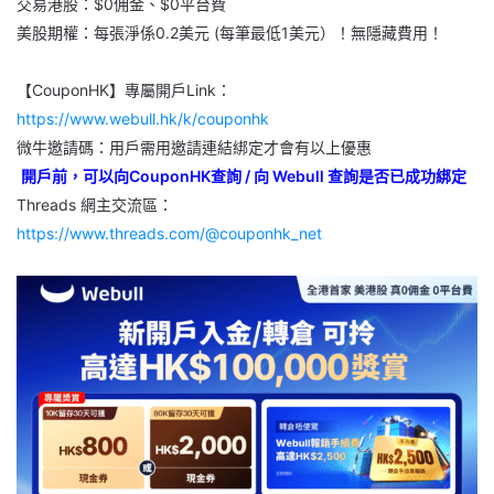
交易港股：$0佣金、$0平台費
美股期權：每張淨係0.2美元 (每筆最低1美元）！無隱藏費用！
【CouponHK】專屬開戶Link：
https://www.webull.hk/k/couponhk
微牛邀請碼：用戶需用邀請連結綁定才會有以上優惠
開戶前，可以向CouponHK查詢 / 向 Webull 查詢是否已成功綁定
Threads 網主交流區：
https://www.threads.com/@couponhk_net