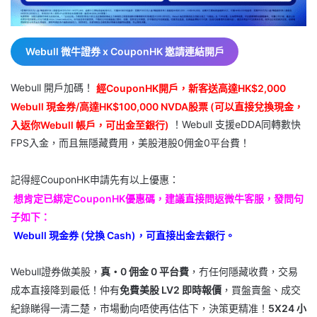
Webull 微牛證券 x CouponHK 邀請連結開戶
Webull 開戶加碼！
經CouponHK開戶，新客送高達HK$2,000
Webull 現金券/高達HK$100,000 NVDA股票 (可以直接兌換現金，
入返你Webull 帳戶，可出金至銀行)
！Webull 支援eDDA同轉數快
FPS入金，而且無隱藏費用，美股港股0佣金0平台費！
記得經CouponHK申請先有以上優惠：
想肯定已綁定CouponHK優惠碼，建議直接問返微牛客服，發問句
子如下：
Webull 現金券 (兌換 Cash)，可直接出金去銀行。
Webull證券做美股，
真・0 佣金 0 平台費
，冇任何隱藏收費，交易
成本直接降到最低！仲有
免費美股 LV2 即時報價
，買盤賣盤、成交
紀錄睇得一清二楚，市場動向唔使再估估下，決策更精准！
5X24 小