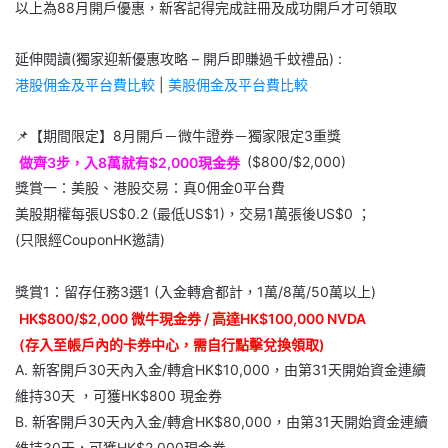
以上為88月開戶優惠，新客記得完成註冊及成功開戶才可領取
延伸閱讀(獨家迎新優惠攻略 – 開戶即賺過千蚊禮品) :
港股佣金及平台費比較
|
美股佣金及平台費比較
📌【期間限定】8月開戶－微牛證券－獨家限定3重獎
做齊3步，入8萬就有$2,000現金券
($800/$2,000)
獎賞一：美股、港股交易：真0佣金0平台費
美股期權每張US$0.2 (最低US$1)，交易1萬張後US$0 ；
(只限經CouponHK邀請)
獎賞1：留存任務3選1 (入金轉倉都計，1萬/8萬/50萬以上)
HK$800/$2,000 微牛現金券 / 高達HK$100,000 NVDA
(存入至帳戶內的卡券中心，需自行點擊兌換領取)
A. 新客開戶30天內入金/轉倉HK$10,000，由第31天開始資金連續
維持30天 ，可獲HK$800 現金券
B. 新客開戶30天內入金/轉倉HK$80,000，由第31天開始資金連續
維持30天，可獲HK$2,000現金券