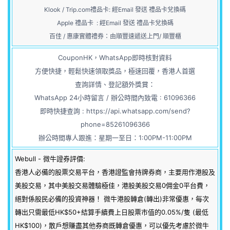
Klook / Trip.com禮品卡: 經Email 發送 禮品卡兌換碼
Apple 禮品卡 : 經Email 發送 禮品卡兌換碼
百佳 / 惠康實體禮券：由順豐速遞送上門/ 順豐櫃
CouponHK，WhatsApp即時核對資料
方便快捷，輕鬆快速領取獎品，極速回覆，香港人首選
查詢詳情、登記額外獎賞：
WhatsApp 24小時留言 / 辦公時間內致電 : 61096366
即時快捷查詢 :
https://api.whatsapp.com/send?
phone=85261096366
辦公時間專人跟進：星期一至日：1:00PM-11:00PM
Webull - 微牛證券評價:
香港人必備的股票交易平台，香港證監會持牌券商，主要用作港股及
美股交易，其中美股交易體驗極佳，港股美股交易0佣金0平台費，
絕對係股民必備的投資神器！ 微牛港股轉倉(轉出)非常優惠，每次
轉出只需最低HK$50+結算手續費上日股票市值的0.05%/隻 (最低
HK$100)，散戶想賺盡其他券商既轉倉優惠，可以優先考慮於微牛