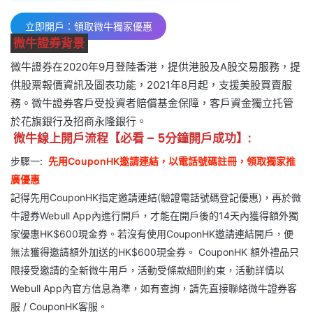
立即開戶：領取微牛獨家優惠
微牛證券背景
微牛證券在2020年9月登陸香港，提供港股及A股交易服務，提
供股票報價資訊及圖表功能，2021年8月起，支援美股買賣服
務。微牛證券客戶受投資者賠償基金保障，客戶資金獨立托管
於花旗銀行及招商永隆銀行。
微牛
線上
開戶流程【必看 – 5分鐘開戶成功】:
步驟一:
先用CouponHK邀請連結
，以電話號碼註冊，領取獨家推
廣優惠
記得先用CouponHK指定邀請連結(驗證電話號碼登記優惠)，再於微
牛證券Webull App內進行開戶，才能在開戶後的14天內獲得額外獨
家優惠HK$600現金券。若沒有使用CouponHK邀請連結開戶，便
無法獲得邀請額外加送的HK$600現金券。 CouponHK 額外禮品只
限接受邀請的全新微牛用戶，活動受條款細則約束，活動詳情以
Webull App內官方信息為準，如有查詢，請先直接聯絡微牛證券客
服 / CouponHK客服。