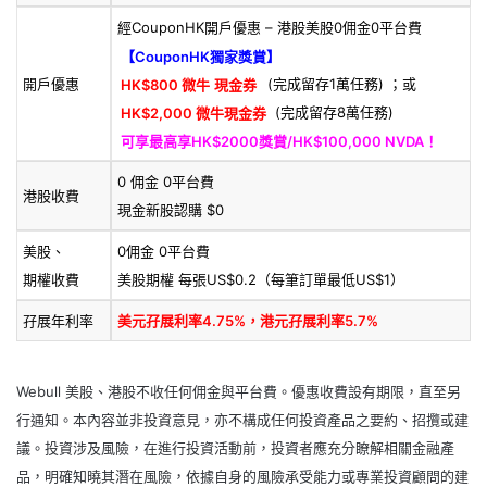
經CouponHK開戶優惠 – 港股美股0佣金0平台費
【CouponHK獨家獎賞】
開戶優惠
HK$800 微牛
現金券
(完成留存1萬任務) ；或
HK$2,000 微牛現金券
(完成留存8萬任務)
可享最高享HK$2000獎賞/HK$100,000 NVDA！
0 佣金 0平台費
港股收費
現金新股認購 $0
美股、
0佣金 0平台費
期權收費
美股期權 每張US$0.2（每筆訂單最低US$1）
孖展年利率
美元孖展利率4.75%，港元孖展利率5.7%
Webull 美股、港股不收任何佣金與平台費。優惠收費設有期限，直至另
行通知。本內容並非投資意見，亦不構成任何投資產品之要約、招攬或建
議。投資涉及風險，在進行投資活動前，投資者應充分瞭解相關金融產
品，明確知曉其潛在風險，依據自身的風險承受能力或專業投資顧問的建