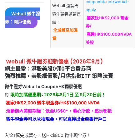
couponhk.net/webull-
Webull 邀請碼
apply
Webull 微牛證
微牛證券邀請連
獨家送HK$2,000 現金
券：開戶優惠
結 :
券/
全城最高加碼
高達HK$100,000NVDA
賞
美股
Webull 微牛證券迎新優惠 (2026年8月)
網主最愛：港股美股0佣0平台費券商
強烈推薦，美股細價股/月供指數ETF 策略法寶
微牛證券Webull x CouponHK獨家優惠
⏰
限時加碼優惠期 : 2026年8月1日 至 9月30日前！
獨家HK$2,000 微牛現金券/HK$100,000 NVDA
活動期內美股期權：低至US$0*，隨心所欲，點玩都抵​
微牛現金券可以兌換現金，可以直接出金至銀行戶口
入金1萬完成留存，送HK$800 微牛現金券！