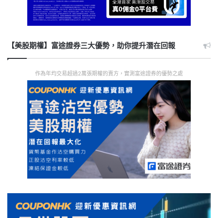
【美股期權】富途證券三大優勢，助你提升潛在回報
作為年均交易超過2萬張期權的賣方，實測富途證券的優勢之處