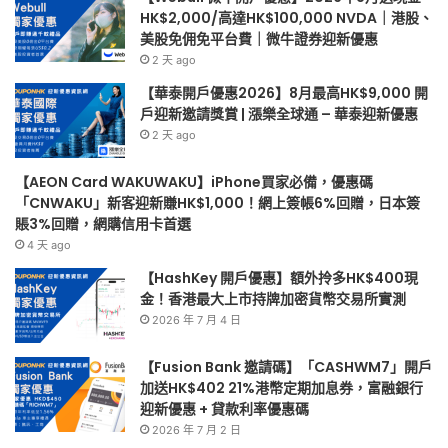
免
–
HK$2,000/高達HK$100,000 NVDA｜港股、
平
華
美股免佣免平台費｜微牛證券迎新優惠
台
泰
2 天 ago
費
迎
【華泰開戶優惠2026】8月最高HK$9,000 開
｜
新
戶迎新邀請獎賞 | 漲樂全球通 – 華泰迎新優惠
微
優
2 天 ago
牛
惠
證
券
【AEON Card WAKUWAKU】iPhone買家必備，優惠碼
迎
「CNWAKU」新客迎新賺HK$1,000！網上簽帳6%回贈，日本簽
新
賬3%回贈，網購信用卡首選
優
4 天 ago
惠
【HashKey 開戶優惠】額外拎多HK$400現
金！香港最大上市持牌加密貨幣交易所實測
2026 年 7 月 4 日
【Fusion Bank 邀請碼】「CASHWM7」開戶
加送HK$402 21%港幣定期加息券，富融銀行
迎新優惠 + 貸款利率優惠碼
2026 年 7 月 2 日