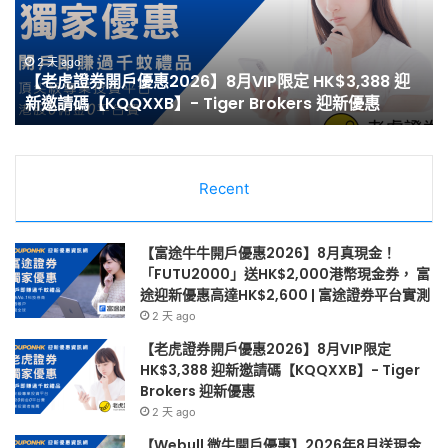
優
惠
惠】
2
2 天 ago
【Webull 微牛開戶優惠】2026年8月送現金
2026
8
HK$2,000/高達HK$100,000 NVDA｜港股、美股免佣
年
月
免平台費｜微牛證券迎新優惠
8
最
月
高
送
HK
現
開
金
Recent
戶
HK$2,000/
迎
高
新
達
邀
【富途牛牛開戶優惠2026】8月真現金！
HK$100,000
請
「FUTU2000」送HK$2,000港幣現金券， 富
NVDA
獎
途迎新優惠高達HK$2,600 | 富途證券平台實測
｜
賞
2 天 ago
港
|
【老虎證券開戶優惠2026】8月VIP限定
股、
漲
HK$3,388 迎新邀請碼【KQQXXB】- Tiger
美
樂
Brokers 迎新優惠
股
全
2 天 ago
免
球
佣
通
【Webull 微牛開戶優惠】2026年8月送現金