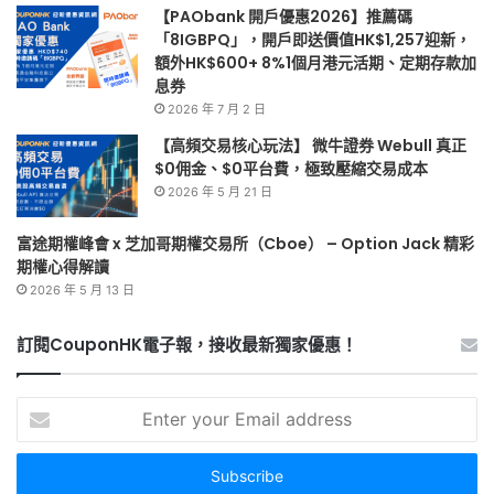
【PAObank 開戶優惠2026】推薦碼
「8IGBPQ」，開戶即送價值HK$1,257迎新，
額外HK$600+ 8%1個月港元活期、定期存款加
息券
2026 年 7 月 2 日
【高頻交易核心玩法】 微牛證券 Webull 真正
$0佣金、$0平台費，極致壓縮交易成本
2026 年 5 月 21 日
富途期權峰會 x 芝加哥期權交易所（Cboe） – Option Jack 精彩
期權心得解讀
2026 年 5 月 13 日
訂閱CouponHK電子報，接收最新獨家優惠！
Enter
your
Email
address