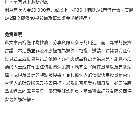
戶，享有以下迎新禮品
開戶首次入金20,000港元或以上：送30日港股LV2串流行情、美股
Lv2深度擺盤40檔報價及華盛証券迎新禮品。
免責聲明
此文章內容僅作為推廣、分享資訊及參考的用途
，
而非專業的投資
建議。本活動並非及不應被視為邀約、招攬、邀請、建議買賣任何
投資產品或投資決策之依據，亦不應被詮釋為專業意見。瀏覽本活
動的人士或在作出任何投資決策前，應完全了解其風險以及有關法
律、賦稅及會計的特點及後果，並根據個人的情況決定投資是否切
合個人的財政狀況及投資目標，以及能否承受有關風險，必要時應
尋求適當的專業意見。優惠受條款約束，華盛資本証券有限公司保
留最終解釋權。