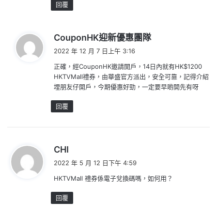
回覆
表
CouponHK迎新優惠團隊
示
2022 年 12 月 7 日上午 3:16
:
正確，經CouponHK邀請開戶，14日內就有HK$1200
HKTVMall禮券，由華盛官方派出，安全可靠，記得介紹
埋朋友仔開戶，今期優惠好勁，一定要早啲開先有呀
回覆
表
CHI
示
2022 年 5 月 12 日下午 4:59
:
HKTVMall 禮券係電子兌換碼嗎，如何用？
回覆