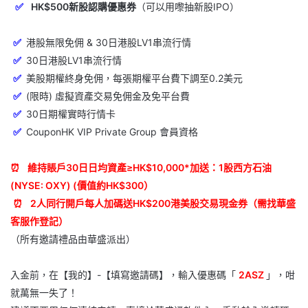
✅
HK$500新股認購優惠券
（可以用嚟抽新股IPO）
✅
港股無限免佣 & 30日港股LV1串流行情
✅
30日港股LV1串流行情
✅
美股期權終身免佣，每張期權平台費下調至0.2美元
✅
(限時) 虛擬資產交易免佣金及免平台費
✅
30日期權實時行情卡
✅
CouponHK VIP Private Group 會員資格
⏰
維持賬戶30日日均資產≥HK$10,000*加送：1股西方石油
(NYSE: OXY) (價值約HK$300）
⏰
2人同行
開戶每人加碼送
HK$200港美股交易現金券
（需找華盛
客服作登記）
（所有邀請禮品由華盛派出）
入金前，在【我的】-【填寫邀請碼】，輸入優惠碼「
2ASZ
」，咁
就萬無一失了！