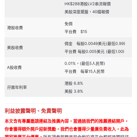
HK$288港股LV2串流報價
美股深度擺盤，40檔報價
免佣
港股收費
平台費 $15
佣金 每股0.0049美元(最低0.99)
美股收費
平台費 每股0.005美元 (最低1.00)
0.01%，(最低5人民幣)
A股收費
平台費 每單15人民幣
港股 6.8%
孖展年利率
美股 3.8%
利益披露聲明、免責聲明
本文含有專屬邀請連結及推廣內容，當通過我們的推薦連結開戶，
你會獲得額外開戶迎新獎勵，我們也會獲得少量廣告費收入，此為
獨家推廣平台優惠。
所有證券服務商與金融投資平台都經過獨特評