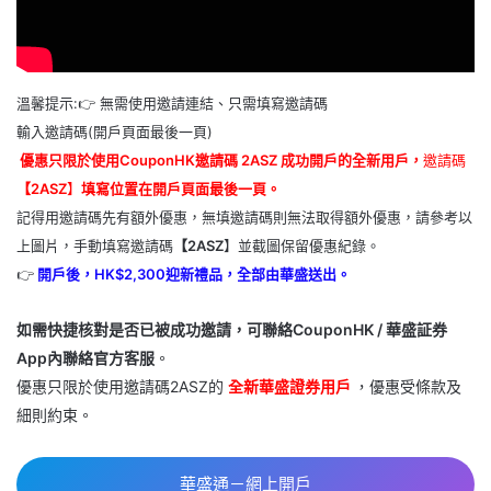
溫馨提示:👉 無需使用邀請連結、只需填寫邀請碼
輸入邀請碼(開戶頁面最後一頁)
優惠只限於使用CouponHK邀請碼 2ASZ 成功開戶的全新用戶，
邀請碼
【2ASZ
】
填寫位置在開戶頁面最後一頁。
記得用邀請碼先有額外優惠，無填邀請碼則無法取得額外優惠，請參考以
上圖片，手動填寫邀請碼
【2ASZ
】並截圖保留優惠紀錄。
👉
開戶後，HK$2,300迎新禮品，全部由華盛送出。
如需快捷核對是否已被成功邀請，可聯絡CouponHK / 華盛証券
App內聯絡官方客服
。
優惠只限於使用邀請碼2ASZ的
全新華盛證券用戶
，優惠受條款及
細則約束。
華盛通－網上開戶