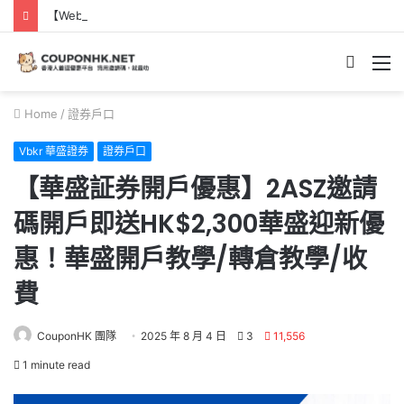
【Webull 微牛開戶優惠】2026年8月送現金HK$2,000/高達HK$100,000 NVDA｜港股、美股免佣免平台費｜微牛證券迎新優惠
Searc
M
for
Home
/
證券戶口
Vbkr 華盛證券
證券戶口
【華盛証券開戶優惠】2ASZ邀請
碼開戶即送HK$2,300華盛迎新優
惠！華盛開戶教學/轉倉教學/收
費
CouponHK 團隊
2025 年 8 月 4 日
3
11,556
1 minute read