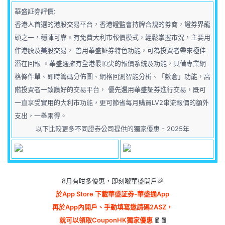
華盛証劵評價:
香港人首選的港股交易平台，香港證監會持牌合規的劵商，證券界龍
頭之一，穩陣可靠。有免費大利市報價模式，輕鬆掌握市況，主要用
作港股及美股交易， 善用華盛証券特色功能，可為投資者帶來極佳
潛在回報 。華盛通擁有全港最頂尖的報價系統及功能，具備專業網
格條件單、即時籌碼分佈圖、網格回測智能分析、「數倉」功能，高
階投資者一致讚好的交易平台， 優先選用華盛証券進行交易，既可
一直享受實用的大利市功能，更可節省每月購買LV2串流報價的額外
支出，一舉兩得。
以下比較更多不同證券公司提供的獨家優惠 - 2025年
8月有咁多優惠，即刻嚟華盛開戶🎉
於App Store 下載華盛証券-華盛通App
再於App內開戶、手動填寫邀請碼2ASZ，
就可以領取CouponHK獨家優惠
🧧🧧