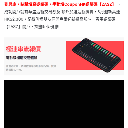
到最底，點擊填寫邀請碼，手動填CouponHK邀請碼【2ASZ】
，
成功開戶就有華盛迎新交易券及 額外加送迎新獎賞，8月迎新高達
HK$2,300，記得叫埋朋友仔開戶賺迎新禮品啦～一齊用邀請碼
【2ASZ】開戶，拎盡呢個優惠!