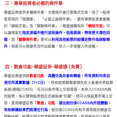
三，專業投資者必備的條件單
華盛証券提供多種條件單，方便用戶進行策略式交易。除了一般用
家常用的「限價單」
、
「止盈止蝕條件單」，更有專業投資者推薦
的「網格交易」及「關聯條件單」。華盛通獨有的
「網格交易」
可
以讓用家在
指定波幅中進行波段操作，低吸高抛，帶來更大潛在回
報
，而
「關聯條件單」
更可以
利用其他股票的股價走勢作為啟動條
件
，用家可以根據市況作出部署，快人一步掌握入市良機。
四，數倉功能-華盛証券-華盛通 (免費)
華盛証券提供既
數倉功能
，
具體分為存倉和轉倉，所有資料均來自
港交所真實數據（T+2日）
。所有股票都需要預先存入香港中央結算
系統(簡稱CCASS)，先可以係市場上交易買賣。未存入CCASS內既
的股票，係以實物股票既形式被股東“珍藏”，唔可以係股票市場上交
易。善用華盛証券
「數倉」功能
，
搵出股份係CCASS內外既變動，
有助解讀股東們既潛在行為
。股份係CCASS內有不尋常既巨額倉位
變動信號，股價出現大幅波動既機會都會較高，投資者也可以提高