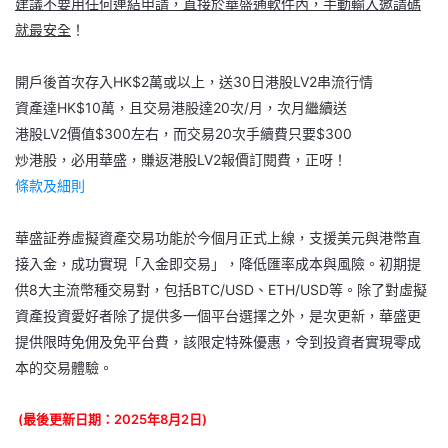
建議不要用任何連結申請，直接於華盛通軟件內，手動輸入邀請碼
就最安全
！
開戶後首次存入HK$2萬或以上，送30日港股LV2串流行情
資產達HK$10萬，且交易港股達20次/月，次月繼續送
港股LV2價值$300左右，而交易20次手續費只要$300
炒港股，必用華盛，賺返港股LV2報價訂閱費，正呀！
條款及細則
華盛証券虛擬資產交易功能於今個月正式上線，支援美元與港幣直
接入金，成功實現「入金即交易」，降低匯率成本與風險。初期提
供8大主流幣種交易對，包括BTC/USD、ETH/USD等。除了對虛擬
資產投資愛好者除了提供多一個平台選擇之外，是次更新，華盛更
提供限時免佣及免平台費，該限定特殊優惠，令到投資者實現零成
本的交易體驗。
(最後更新日期：2025年8月2日)