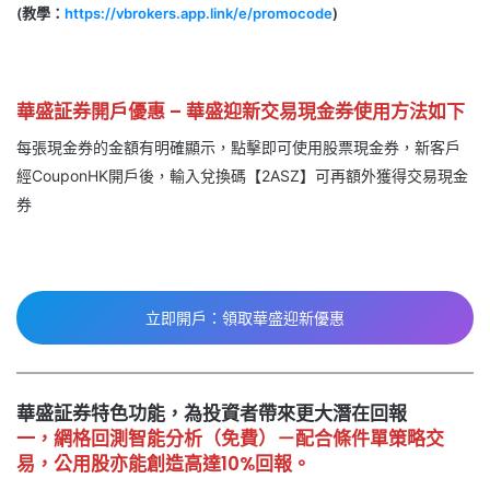
(教學：
https://vbrokers.app.link/e/promocode
)
華盛
証券
開戶優惠 –
華盛
迎新交易現金券使用方法如下
每張現金券的金額有明確顯示，點擊即可使用股票現金券，新客戶
經CouponHK開戶後，輸入兌換碼【2ASZ】可再額外獲得交易現金
券
立即開戶：領取華盛迎新優惠
華盛証券特色功能，為投資者帶來更大潛在回報
一，網格回測智能分析（免費）－配合條件單策略交
易，公用股亦能創造高達10%回報。