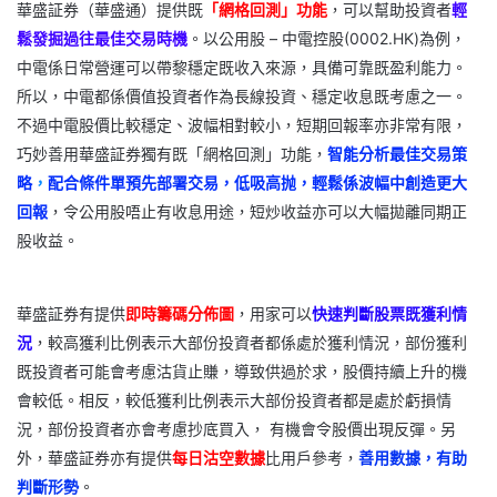
華盛証券（華盛通）提供既
「網格回測」功能
，可以幫助投資者
輕
鬆發掘過往最佳交易時機
。以公用股 – 中電控股(0002.HK)為例，
中電係日常營運可以帶黎穩定既收入來源，具備可靠既盈利能力。
所以，中電都係價值投資者作為長線投資、穩定收息既考慮之一。
不過中電股價比較穩定、波幅相對較小，短期回報率亦非常有限，
巧妙善用華盛証券獨有既「網格回測」功能，
智能分析最佳交易策
略
，
配合條件單預先部署交易，低吸高抛，輕鬆係波幅中創造更大
回報
，令公用股唔止有收息用途，短炒收益亦可以大幅拋離同期正
股收益。
華盛証券有提供
即時籌碼分佈圖
，用家可以
快速判斷股票既獲利情
況
，較高獲利比例表示大部份投資者都係處於獲利情況，部份獲利
既投資者可能會考慮沽貨止賺，導致供過於求，股價持續上升的機
會較低。相反，較低獲利比例表示大部份投資者都是處於虧損情
況，部份投資者亦會考慮抄底買入， 有機會令股價出現反彈。另
外，華盛証券亦有提供
每日沽空數據
比用戶參考，
善用數據，有助
判斷形勢
。