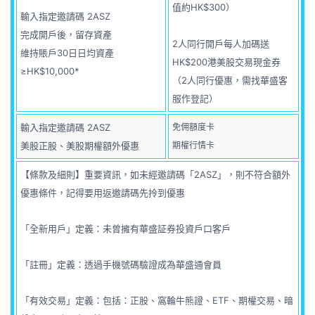
值約HK$300）
輸入指定邀請碼 2ASZ
完成開戶後，留存資產
2人同行開戶每人加碼送
維持賬戶30日日均資產
HK$200港美股交易現金券
≥HK$10,000*
（2人同行優惠，需找華盛客
服作登記）
輸入指定邀請碼 2ASZ
免佣額度卡
美股正股、美股期權額外優惠
期權行情卡
【條款及細則】重要資訊，如未經邀請碼「2ASZ」，則不符合額外
優惠條件，記得要用返邀請碼先拎到優惠
「全新用戶」定義：未曾擁有華盛証券投資戶口客戶
「註冊」定義：透過手機號碼驗證成為華盛通會員
「有效交易」定義：包括：正股、窩輪牛熊證、ETF、期權交易、暗