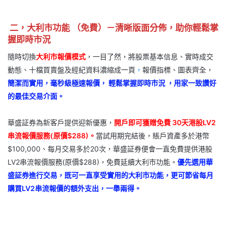
二，大利市功能 （免費）－清晰版面分佈，助你輕鬆掌
握即時市況
隨時切換
大利市報價模式
，一目了然，將股票基本信息、實時成交
動態、十檔買賣盤及經紀資料濃縮成一頁
，
報價指標、圖表齊全，
簡潔而實用，毫秒級極速報價， 輕鬆掌握即時市況 ，用家一致讚好
的最佳交易介面。
華盛証券為新客戶提供迎新優惠，
開戶即可獲贈免費 30天港股LV2
串流報價服務(原價$288)。
當試用期完結後，賬戶資產多於港幣
$100,000、每月交易多於20次，華盛証券便會一直免費提供港股
LV2串流報價服務(原價$288)，免費延續大利市功能。
優先選用華
盛証券進行交易，既可一直享受實用的大利市功能，更可節省每月
購買LV2串流報價的額外支出，一舉兩得。