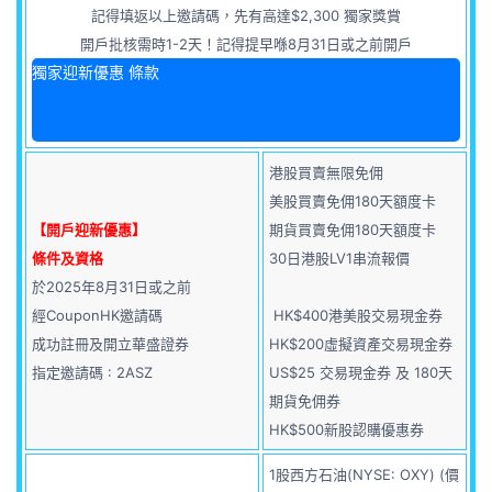
記得填返以上邀請碼，先有高達$2,300 獨家獎賞
開戶批核需時1-2天！記得提早喺8月31日或之前開戶
獨家迎新優惠 條款
港股買賣無限免佣
美股買賣免佣180天額度卡
【開戶迎新優惠】
期貨買賣免佣180天額度卡
條件及資格
30日港股LV1串流報價
於2025年8月31日或之前
經CouponHK邀請碼
HK$400港美股交易現金券
成功註冊及開立華盛證券
HK$200虛擬資產交易現金券
指定邀請碼 : 2ASZ
US$25 交易現金券 及 180天
期貨免佣券
HK$500新股認購優惠券
1股西方石油(NYSE: OXY) (價