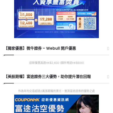
【獨家優惠】微牛證券 – Webull 開戶優惠
迎新優惠高達HK$2,600 (額外再送HK$600)
【美股期權】富途證券三大優勢，助你提升潛在回報
作為年均交易超過2萬張期權的賣方，實測富途證券的優勢之處