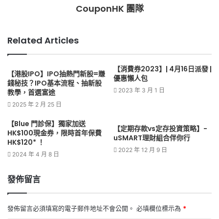
CouponHK 團隊
Related Articles
【消費券2023】| 4月16日派發 |
【港股IPO】IPO抽熱門新股=賺
優惠懶人包
錢秘技？IPO基本流程、抽新股
2023 年 3 月 1 日
教學，首選富途
2025 年 2 月 25 日
【Blue 門診保】獨家加送
【定期存款vs定存投資策略】-
HK$100現金券，限時首年保費
uSMART理財組合伴你行
HK$120* ！
2022 年 12 月 9 日
2024 年 4 月 8 日
發佈留言
發佈留言必須填寫的電子郵件地址不會公開。
必填欄位標示為
*