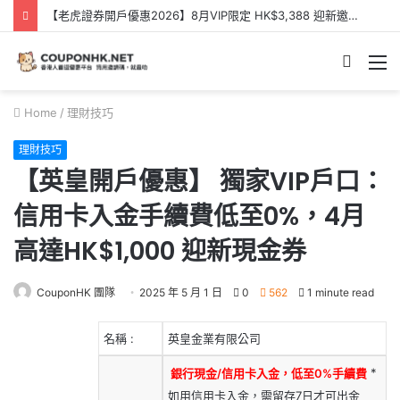
【Webull 微牛開戶優惠】2026年8月送現金HK$2,000/高達HK$100,000 NVDA｜港股、美股免佣免平台費｜微牛證券迎新優惠
Searc
M
for
Home
/
理財技巧
理財技巧
【英皇開戶優惠】 獨家VIP戶口：
信用卡入金手續費低至0%，4月
高達HK$1,000 迎新現金券
CouponHK 團隊
2025 年 5 月 1 日
0
562
1 minute read
名稱 :
英皇金業有限公司
銀行現金/信用卡入金，低至0%手續費
*
如用信用卡入金，需留存7日才可出金