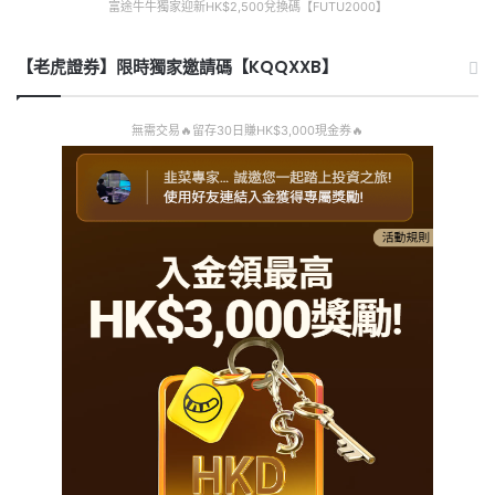
富途牛牛獨家迎新HK$2,500兌換碼【FUTU2000】
【老虎證券】限時獨家邀請碼【KQQXXB】
無需交易🔥留存30日賺HK$3,000現金券🔥