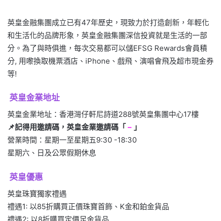
英皇金融集團成立已有47年歷史，現致力於打造創新，年輕化
和生活化的品牌形象，英皇金融集團深信投資就是生活的一部
分。為了與時俱進，每次交易都可以儲EFSG Rewards會員積
分, 用嚟換取機票酒店、iPhone、戲飛、演唱會飛及超市現金券
等!
英皇金業地址
英皇金業地址：香港灣仔軒尼詩道288號英皇集團中心17樓
📌記得用邀請碼，
英皇金業
邀請碼「
–
」
營業時間：星期一至星期五9:30 -18:30
星期六、日及公眾假期休息
英皇優惠
英皇珠寶獨家禮遇
禮遇1: 以85折購買正價珠寶首飾、K金和鉑金貨品
禮遇2: 以8折購買定價足金貨品