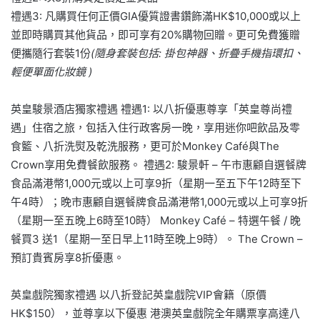
禮遇3: 凡購買任何正價GIA優質證書鑽飾滿HK$10,000或以上
並即時購買其他貨品，即可享有20%購物回贈。更可免費獲贈
便攜隨行套裝1份
(隨身套裝包括: 掛包神器、折疊手機指環扣、
輕便單面化妝鏡 )
英皇駿景酒店獨家禮遇 禮遇1: 以八折優惠尊享「英皇尊尚禮
遇」住宿之旅，包括入住行政客房一晚，享用迷你吧飲品及零
食籃、八折洗熨及乾洗服務，更可於Monkey Café與The
Crown享用免費餐飲服務。 禮遇2: 駿景軒 – 午市惠顧自選餐牌
食品滿港幣1,000元或以上可享9折（星期一至五下午12時至下
午4時）；晚市惠顧自選餐牌食品滿港幣1,000元或以上可享9折
（星期一至五晚上6時至10時） Monkey Café – 特選午餐 / 晚
餐買3 送1（星期一至日早上11時至晚上9時）。 The Crown –
預訂貴賓房享8折優惠。
英皇戲院獨家禮遇 以八折登記英皇戲院VIP會籍（原價
HK$150），並尊享以下優惠 港澳英皇戲院全年購票享高達八