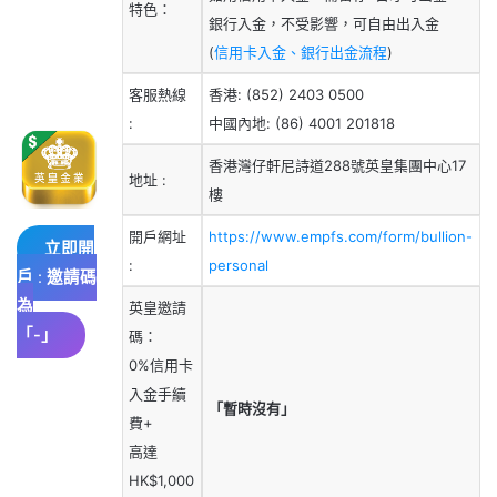
特色：
銀行入金，不受影響，可自由出入金
(
信用卡入金、銀行出金流程
)
客服熱線
香港: (852) 2403 0500
:
中國內地: (86) 4001 201818
香港灣仔軒尼詩道288號英皇集團中心17
地址 :
樓
開戶網址
https://www.empfs.com/form/bullion-
立即開
:
personal
戶
:
邀請碼
為
英皇邀請
「-」
碼：
0%信用卡
入金手續
「
暫時沒有
」
費+
高達
HK$1,000