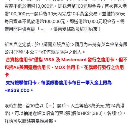
資產不低於港幣10,000元，即送港幣100元現金券 / 首次存入港
幣100,000元＋開戶後30天內完成10手黃金交易，並維持30天
每日資產不低於港幣100,000元，即送港幣1,000元現金券。需
使用開戶優惠碼「
–
」，優惠受條款及細則約束！
新客戶之定義 : 於申請開立賬戶前12個月內未持有英皇金業有限
公司(下稱”本公司”)任何類型賬戶之個人。
合資格信用卡”僅指 VISA 及 Mastercard 發行之信用卡，但不
包括AE美國運通信用卡、MOX 信用卡、花旗銀行發行之信用
卡
支持銀聯信用卡，每張銀聯信用卡每日一筆入金上限為
HK$39,000。
限時加推 : 首10位以【
–
】開戶、入金等值3萬美元(約24萬港
幣)，可以抽謝霆鋒演唱會門票2張(價值HK$1,380)，名額1位，
詳情可以聯絡英皇推廣部。