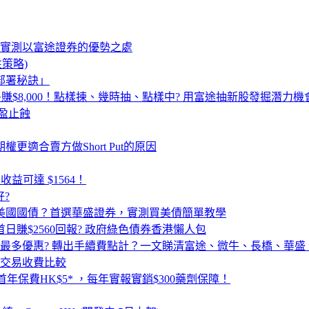
，實測以富途證券的優勢之處
性策略)
部署秘訣」
最多賺$8,000！點樣揀、幾時抽、點樣中? 用富途抽新股發掘潛力機
止盈止蝕
證券期權更適合賣方做Short Put的原因
收益可達 $1564！
好?
買美國國債？首選華盛證券，實測買美債簡單教學
首日賺$2560回報? 政府綠色債券香港懶人包
最多優惠? 轉出手續費點計？一文睇清富途、微牛、長橋、華盛
交易收費比較
首年保費HK$5* ，每年實報實銷$300藥劑保障！