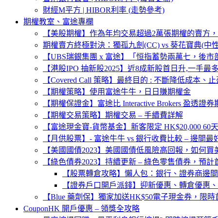
財經M平方 | HIBOR利率 (走勢參考)
期權教室、富途專欄
【美股期權】作為年均交易超過2萬張期權的賣方
期權賣方終極對決：獨孤九劍(CC) vs 葵花寶典(中
【UBS瑞銀集團 x 富途】「恒指蓄勢兩萬七，後市
【港股IPO 抽新股2025】近8成新股首日升,一手
【Covered Call 策略】最終目的 : 不斷降低成本、
【期權策略】使用富途牛牛，日日賺期權金
【期權保證金】富途比 Interactive Brokers 盈透
【期權交易策略】期權交易 – 手續費詳解
【富途現金寶-貨幣基金】新客限定 HK$20,000 60天
【月供股票】- 富途牛牛 vs 銀行收費比較 – 邊間最
【美國國債2023】美國國債低風險高回報，如何
【綠色債券2023】持續更新 – 綠色零售債券，預計
【股票轉倉攻略】懶人包：銀行、證券商邊間
【證券戶口開戶派錢】迎新優惠、轉倉優惠、
【Blue 藥劑保】獨家加送HK$50電子現金券，限時
CouponHK 開戶優惠 – 領獎全攻略