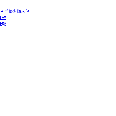
 開戶優惠懶人包
比較
比較