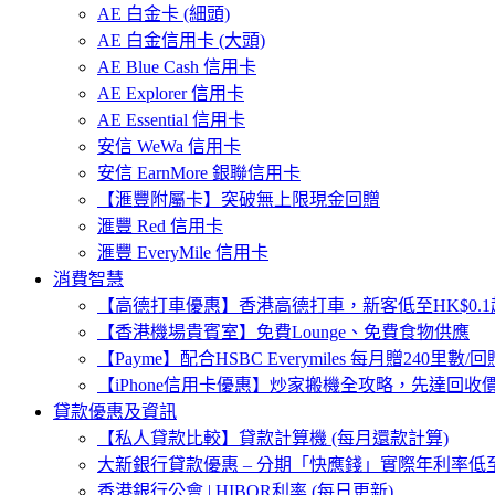
AE 白金卡 (細頭)
AE 白金信用卡 (大頭)
AE Blue Cash 信用卡
AE Explorer 信用卡
AE Essential 信用卡
安信 WeWa 信用卡
安信 EarnMore 銀聯信用卡
【滙豐附屬卡】突破無上限現金回贈
滙豐 Red 信用卡
滙豐 EveryMile 信用卡
消費智慧
【高德打車優惠】香港高德打車，新客低至HK$0.1起
【香港機場貴賓室】免費Lounge、免費食物供應
【Payme】配合HSBC Everymiles 每月贈240里數/回贈
【iPhone信用卡優惠】炒家搬機全攻略，先達回收
貸款優惠及資訊
【私人貸款比較】貸款計算機 (每月還款計算)
大新銀行貸款優惠 – 分期「快應錢」實際年利率低至1
香港銀行公會 | HIBOR利率 (每日更新)