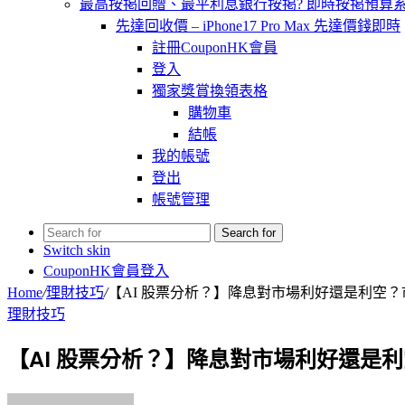
最高按掲回贈、最平利息銀行按掲? 即時按掲預算系統 – 
先達回收價 – iPhone17 Pro Max 先達價錢即時
註冊CouponHK會員
登入
獨家獎賞換領表格
購物車
結帳
我的帳號
登出
帳號管理
Search for
Switch skin
CouponHK會員登入
Home
/
理財技巧
/
【AI 股票分析？】降息對市場利好還是利空？
理財技巧
【AI 股票分析？】降息對市場利好還是