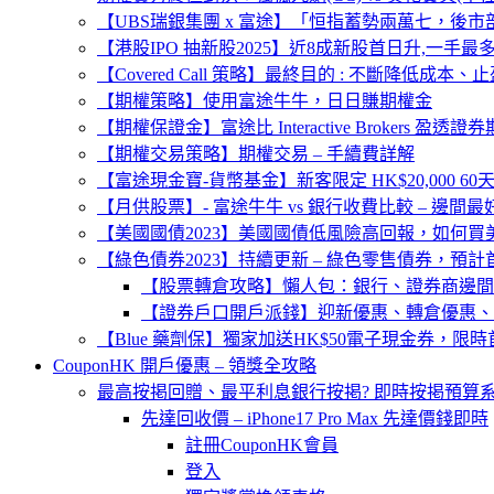
【UBS瑞銀集團 x 富途】「恒指蓄勢兩萬七，後市
【港股IPO 抽新股2025】近8成新股首日升,一手
【Covered Call 策略】最終目的 : 不斷降低成本、
【期權策略】使用富途牛牛，日日賺期權金
【期權保證金】富途比 Interactive Brokers 盈透
【期權交易策略】期權交易 – 手續費詳解
【富途現金寶-貨幣基金】新客限定 HK$20,000 60天
【月供股票】- 富途牛牛 vs 銀行收費比較 – 邊間最
【美國國債2023】美國國債低風險高回報，如何
【綠色債券2023】持續更新 – 綠色零售債券，預計
【股票轉倉攻略】懶人包：銀行、證券商邊間
【證券戶口開戶派錢】迎新優惠、轉倉優惠、
【Blue 藥劑保】獨家加送HK$50電子現金券，限時
CouponHK 開戶優惠 – 領獎全攻略
最高按掲回贈、最平利息銀行按掲? 即時按掲預算系統 – 
先達回收價 – iPhone17 Pro Max 先達價錢即時
註冊CouponHK會員
登入