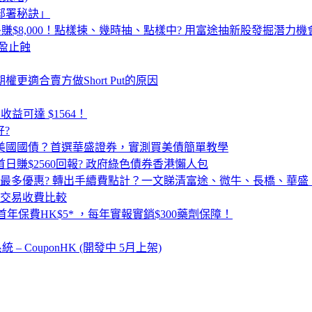
部署秘訣」
最多賺$8,000！點樣揀、幾時抽、點樣中? 用富途抽新股發掘潛力機
止盈止蝕
證券期權更適合賣方做Short Put的原因
收益可達 $1564！
好?
買美國國債？首選華盛證券，實測買美債簡單教學
首日賺$2560回報? 政府綠色債券香港懶人包
最多優惠? 轉出手續費點計？一文睇清富途、微牛、長橋、華盛
交易收費比較
首年保費HK$5* ，每年實報實銷$300藥劑保障！
CouponHK (開發中 5月上架)