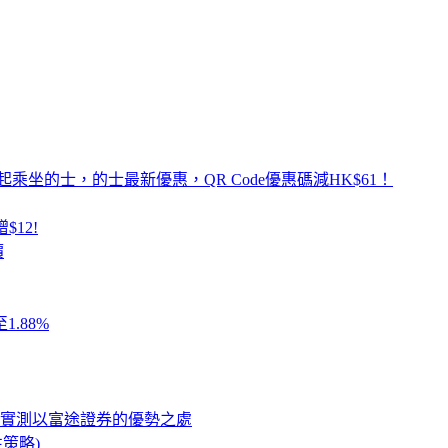
乘坐的士，的士最新優惠，QR Code優惠碼減HK$61！
$12!
價
.88%
，實測以富途證券的優勢之處
性策略)