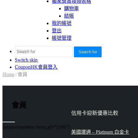
獨家獎賞換領表格
購物車
結帳
我的帳號
登出
帳號管理
Search for
Switch skin
CouponHK會員登入
Home
/
會員
會員
信用卡迎新優惠比較
[ultimatemember form_id=”2180″]
美國運通 – Platinum 白金卡