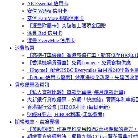
AE Essential 信用卡
安信 WeWa 信用卡
安信 EarnMore 銀聯信用卡
【滙豐附屬卡】突破無上限現金回贈
滙豐 Red 信用卡
滙豐 EveryMile 信用卡
消費智慧
【高德打車優惠】香港高德打車，新客低至HK$0.1起
【香港機場貴賓室】免費Lounge、免費食物供應
【Payme】配合HSBC Everymiles 每月贈240里數/回贈
【iPhone信用卡優惠】炒家搬機全攻略，先達回收
貸款優惠及資訊
【私人貸款比較】貸款計算機 (每月還款計算)
大新銀行貸款優惠 – 分期「快應錢」實際年利率低至1
香港銀行公會 | HIBOR利率 (每日更新)
財經M平方 | HIBOR利率 (走勢參考)
期權教室、富途專欄
【美股期權】作為年均交易超過2萬張期權的賣方
期權賣方終極對決：獨孤九劍(CC) vs 葵花寶典(中