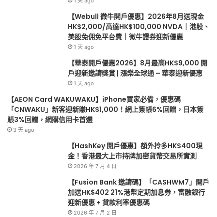
1 天 ago
免
佣
【Webull 微牛開戶優惠】2026年8月送現金
免
HK$2,000/高達HK$100,000 NVDA｜港股、
平
美股免佣免平台費｜微牛證券迎新優惠
台
1 天 ago
費
【華泰開戶優惠2026】8月最高HK$9,000 開
｜
戶迎新邀請獎賞 | 漲樂全球通 – 華泰迎新優惠
微
1 天 ago
牛
證
【AEON Card WAKUWAKU】iPhone買家必備，優惠碼
券
「CNWAKU」新客迎新賺HK$1,000！網上簽帳6%回贈，日本簽
迎
賬3%回贈，網購信用卡首選
新
3 天 ago
優
【HashKey 開戶優惠】額外拎多HK$400現
惠
金！香港最大上市持牌加密貨幣交易所實測
2026 年 7 月 4 日
【Fusion Bank 邀請碼】「CASHWM7」開戶
加送HK$402 21%港幣定期加息券，富融銀行
迎新優惠 + 貸款利率優惠碼
2026 年 7 月 2 日