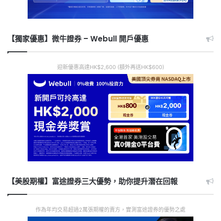
【獨家優惠】微牛證券 – Webull 開戶優惠
迎新優惠高達HK$2,600 (額外再送HK$600)
【美股期權】富途證券三大優勢，助你提升潛在回報
作為年均交易超過2萬張期權的賣方，實測富途證券的優勢之處