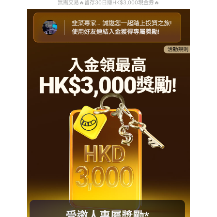
無需交易🔥留存30日賺HK$3,000現金券🔥