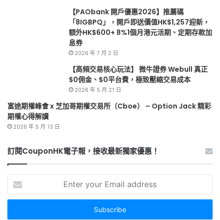
【PAObank 開戶優惠2026】推薦碼
「8IGBPQ」，開戶即送價值HK$1,257迎新，
額外HK$600+ 8%1個月港元活期、定期存款加
息券
2026 年 7 月 2 日
【高頻交易核心玩法】 微牛證券 Webull 真正
$0佣金、$0平台費，極致壓縮交易成本
2026 年 5 月 21 日
富途期權峰會 x 芝加哥期權交易所（Cboe） – Option Jack 精彩
期權心得解讀
2026 年 5 月 13 日
訂閱CouponHK電子報，接收最新獨家優惠！
Enter
your
Email
address