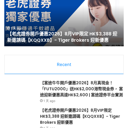
開
戶
優
惠】
1 天 ago
【Webull 微牛開戶優惠】2026年8月送現金
2026
,388 迎
HK$2,000/高達HK$100,000 NVDA｜港股、
年
新優惠
免平台費｜微牛證券迎新優惠
8
月
送
現
金
Recent
HK$2,000/
高
達
【富途牛牛開戶優惠2026】8月真現金！
HK$100,000
「FUTU2000」送HK$2,000港幣現金券， 富
NVDA
途迎新優惠高達HK$2,600 | 富途證券平台實測
｜
1 天 ago
港
【老虎證券開戶優惠2026】8月VIP限定
股、
HK$3,388 迎新邀請碼【KQQXXB】- Tiger
美
Brokers 迎新優惠
股