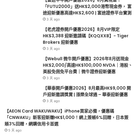
HK$100,000
請
「FUTU2000」送HK$2,000港幣現金券， 富
NVDA
獎
途迎新優惠高達HK$2,600 | 富途證券平台實測
｜
賞
3 天 ago
港
|
【老虎證券開戶優惠2026】8月VIP限定
股、
漲
HK$3,388 迎新邀請碼【KQQXXB】- Tiger
美
樂
Brokers 迎新優惠
股
全
3 天 ago
免
球
佣
通
【Webull 微牛開戶優惠】2026年8月送現金
免
–
HK$2,000/高達HK$100,000 NVDA｜港股、
平
華
美股免佣免平台費｜微牛證券迎新優惠
台
泰
3 天 ago
費
迎
【華泰開戶優惠2026】8月最高HK$9,000 開
｜
新
戶迎新邀請獎賞 | 漲樂全球通 – 華泰迎新優惠
微
優
3 天 ago
牛
惠
證
【AEON Card WAKUWAKU】iPhone買家必備，優惠碼
券
「CNWAKU」新客迎新賺HK$1,000！網上簽帳6%回贈，日本簽
迎
賬3%回贈，網購信用卡首選
新
5 天 ago
優