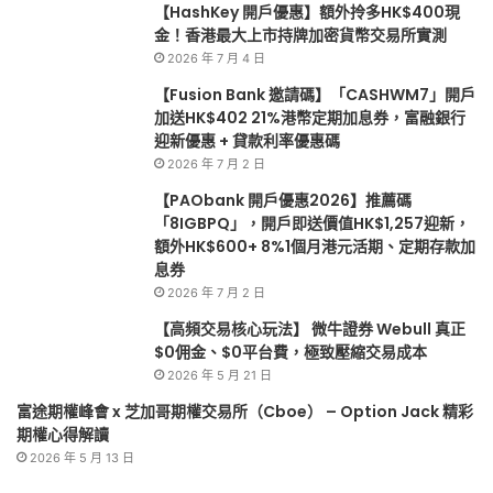
【HashKey 開戶優惠】額外拎多HK$400現
惠
金！香港最大上市持牌加密貨幣交易所實測
2026 年 7 月 4 日
【Fusion Bank 邀請碼】「CASHWM7」開戶
加送HK$402 21%港幣定期加息券，富融銀行
迎新優惠 + 貸款利率優惠碼
2026 年 7 月 2 日
【PAObank 開戶優惠2026】推薦碼
「8IGBPQ」，開戶即送價值HK$1,257迎新，
額外HK$600+ 8%1個月港元活期、定期存款加
息券
2026 年 7 月 2 日
【高頻交易核心玩法】 微牛證券 Webull 真正
$0佣金、$0平台費，極致壓縮交易成本
2026 年 5 月 21 日
富途期權峰會 x 芝加哥期權交易所（Cboe） – Option Jack 精彩
期權心得解讀
2026 年 5 月 13 日