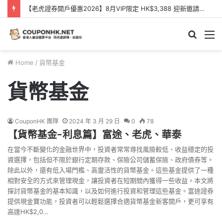
【老虎證券開戶優惠2026】8月VIP限定 HK$3,388 迎新邀請碼【KQQXXB】- Tiger Brokers 迎新優惠
Searc
M
for
Home
/
貨幣基金
貨幣基金
CouponHK 團隊
2024 年 3 月 29 日
0
78
【貨幣基金-利息篇】富途、老虎、華泰
在當今不斷變化的金融世界中，投資者常常尋找風險較低、收益穩定的投
資選擇，包括但不限於銀行定期存款、保險公司儲蓄保險、政府債券等。
除此以外，還有低入場門檻、高靈活性的貨幣基金。這些基金提供了一種
相對安全的方式來管理現金，讓投資者在短期間內獲得一些收益。本文將
探討貨幣基金的基本知識，以及如何進行投資和管理這些基金。富途證券
提供現金寶功能，投資者可以輕鬆選擇合適貨幣基金新客開戶，更可享有
高達HK$2,0…