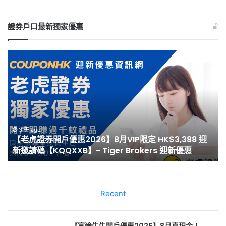
證券戶口最新獨家優惠
【Webull
【
微
泰
牛
開
開
戶
戶
優
優
惠
惠】
2
3 天 ago
【Webull 微牛開戶優惠】2026年8月送現金
2026
8
HK$2,000/高達HK$100,000 NVDA｜港股、美股免佣
年
月
免平台費｜微牛證券迎新優惠
8
最
月
高
送
H
現
開
金
Recent
戶
HK$2,000/
迎
高
新
達
邀
【富途牛牛開戶優惠2026】8月真現金！