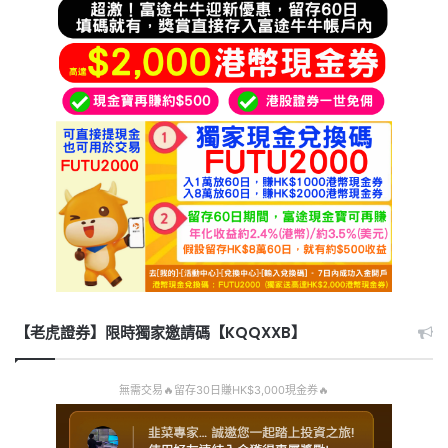
【老虎證券】限時獨家邀請碼【KQQXXB】
無需交易🔥留存30日賺HK$3,000現金券🔥