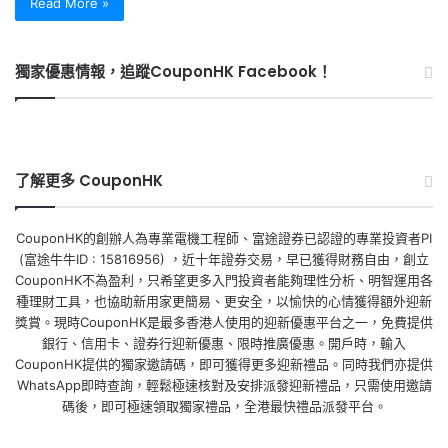
Read More »
獨家優惠情報，追蹤CouponHK Facebook！
了解更多 CouponHK
CouponHK的創辦人為專業電機工程師、富途證券已認證的專業投資者PI
(富途牛牛ID : 15816956) ，近十年證券交易，早已獲得財務自由，創立
CouponHK不為盈利，只希望更多入門投資者能夠理性分析、明智運用各
種理財工具，也協助新用家更簡易、更安全，以愉快的心情獲得額外迎新
獎賞。現時CouponHK是最多香港人使用的迎新優惠平台之一，免費提供
銀行、信用卡、證券行迎新優惠、限時推廣優惠。開戶時，輸入
CouponHK提供的獨家邀請碼，即可獲得更多迎新禮品。同時我們亦提供
WhatsApp即時查詢，輕鬆極速核對及安排派發迎新禮品，只需使用邀請
碼後，即可極速領取獨家禮品，全港最快禮品派發平台。