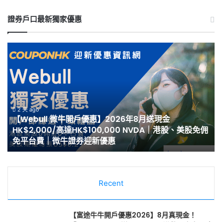
證券戶口最新獨家優惠
【Webull
【
微
泰
牛
開
開
戶
戶
優
優
惠
惠】
2
2 天 ago
【Webull 微牛開戶優惠】2026年8月送現金
2026
8
HK$2,000/高達HK$100,000 NVDA｜港股、美股免佣
年
月
免平台費｜微牛證券迎新優惠
8
最
月
高
送
HK
現
開
金
Recent
戶
HK$2,000/
迎
高
新
達
邀
【富途牛牛開戶優惠2026】8月真現金！