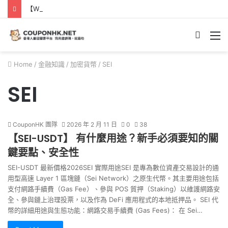
【Webull 微牛開戶優惠】2026年8月送現金HK$2,000/高達HK$100,000 NVDA｜港股、美股免佣免平台費｜微牛證券迎新優惠
Searc
M
for
Home
/
金融知識
/
加密貨幣
/
SEI
SEI
CouponHK 團隊
2026 年 2 月 11 日
0
38
【SEI-USDT】 有什麼用途？新手必須要知的關
鍵要點、安全性
SEI-USDT 最新價格2026SEI 實際用途SEI 是專為數位資產交易設計的通
用型高速 Layer 1 區塊鏈（Sei Network）之原生代幣。其主要用途包括
支付網路手續費（Gas Fee）、參與 POS 質押（Staking）以維護網路安
全、參與鏈上治理投票，以及作為 DeFi 應用程式的本地抵押品。 SEI 代
幣的詳細用途與生態功能：網路交易手續費 (Gas Fees)： 在 Sei…