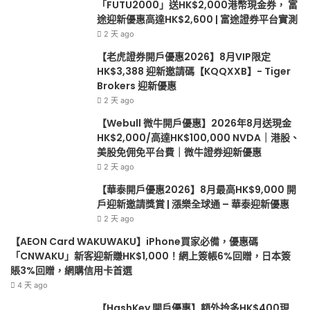
HK$100,000
請
「FUTU2000」送HK$2,000港幣現金券， 富
NVDA
獎
途迎新優惠高達HK$2,600 | 富途證券平台實測
｜
賞
2 天 ago
港
|
【老虎證券開戶優惠2026】8月VIP限定
股、
漲
HK$3,388 迎新邀請碼【KQQXXB】- Tiger
美
樂
Brokers 迎新優惠
股
全
2 天 ago
免
球
佣
通
【Webull 微牛開戶優惠】2026年8月送現金
免
–
HK$2,000/高達HK$100,000 NVDA｜港股、
平
華
美股免佣免平台費｜微牛證券迎新優惠
台
泰
2 天 ago
費
迎
【華泰開戶優惠2026】8月最高HK$9,000 開
｜
新
戶迎新邀請獎賞 | 漲樂全球通 – 華泰迎新優惠
微
優
2 天 ago
牛
惠
證
【AEON Card WAKUWAKU】iPhone買家必備，優惠碼
券
「CNWAKU」新客迎新賺HK$1,000！網上簽帳6%回贈，日本簽
迎
賬3%回贈，網購信用卡首選
新
4 天 ago
優
【HashKey 開戶優惠】額外拎多HK$400現
惠