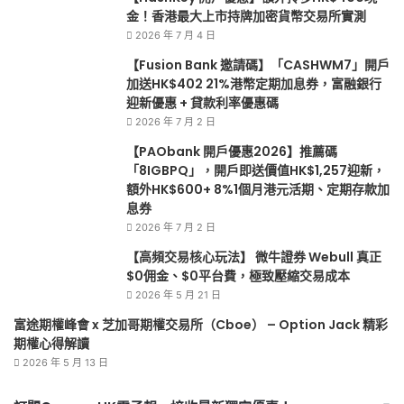
金！香港最大上市持牌加密貨幣交易所實測
2026 年 7 月 4 日
【Fusion Bank 邀請碼】「CASHWM7」開戶
加送HK$402 21%港幣定期加息券，富融銀行
迎新優惠 + 貸款利率優惠碼
2026 年 7 月 2 日
【PAObank 開戶優惠2026】推薦碼
「8IGBPQ」，開戶即送價值HK$1,257迎新，
額外HK$600+ 8%1個月港元活期、定期存款加
息券
2026 年 7 月 2 日
【高頻交易核心玩法】 微牛證券 Webull 真正
$0佣金、$0平台費，極致壓縮交易成本
2026 年 5 月 21 日
富途期權峰會 x 芝加哥期權交易所（Cboe） – Option Jack 精彩
期權心得解讀
2026 年 5 月 13 日