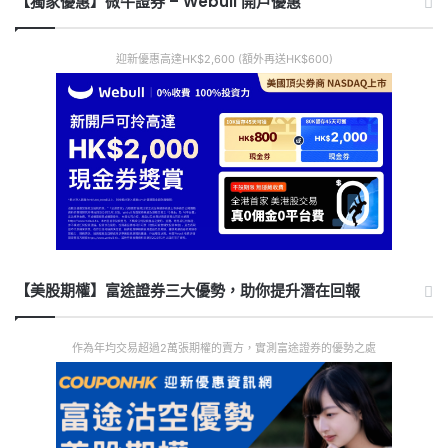
【獨家優惠】微牛證券 – Webull 開戶優惠
迎新優惠高達HK$2,600 (額外再送HK$600)
【美股期權】富途證券三大優勢，助你提升潛在回報
作為年均交易超過2萬張期權的賣方，實測富途證券的優勢之處