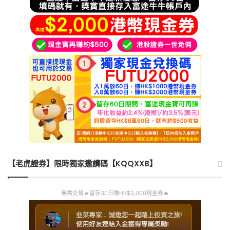
【老虎證券】限時獨家邀請碼【KQQXXB】
無需交易🔥留存30日賺HK$3,000現金券🔥