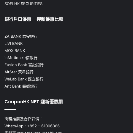
SOFI HK SECURITIES
銀行戶口優惠 – 迎新優惠比較
ZA BANK 眾安銀行
LIVI BANK
MOX BANK
inMotion 中信銀行
Fusion Bank 富融銀行
AirStar 天星銀行
WeLab Bank 匯立銀行
Ant Bank 螞蟻銀行
CouponHK.NET 迎新優惠網
商務推廣及合作詳情：
WhatsApp :
+852 – 61096366
電郵至
rewards@couponhk.net