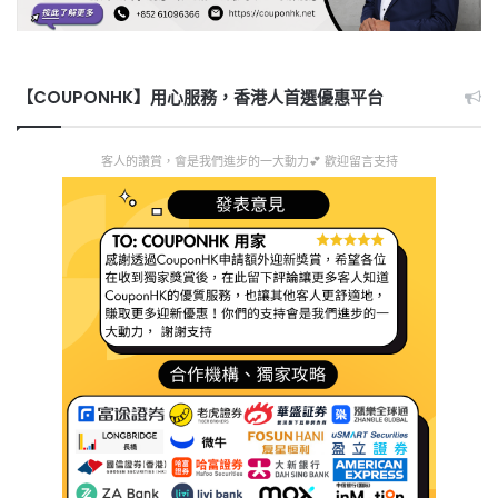
【COUPONHK】用心服務，香港人首選優惠平台
客人的讚賞，會是我們進步的一大動力💕 歡迎留言支持