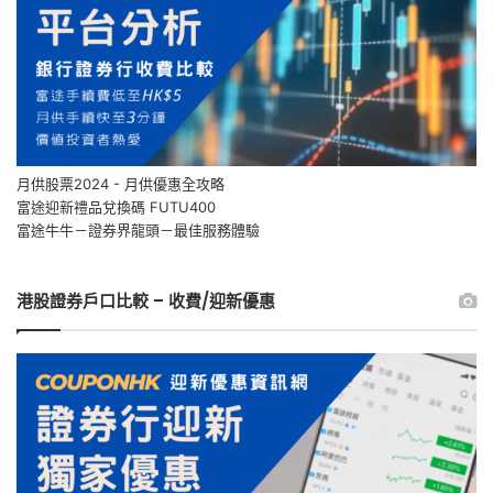
月供股票2024 - 月供優惠全攻略
富途迎新禮品兌換碼 FUTU400
富途牛牛－證券界龍頭－最佳服務體驗
港股證券戶口比較 – 收費/迎新優惠