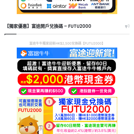
【獨家優惠】富途開戶兌換碼 – FUTU2000
富途牛牛獨家迎新HK$2,500兌換碼【FUTU2000】