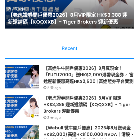
惠】
2
2 天 ago
【Webull 微牛開戶優惠】2026年8月送現金
2026
8
HK$2,000/高達HK$100,000 NVDA｜港股、美股免佣
年
月
免平台費｜微牛證券迎新優惠
8
最
月
高
送
HK
現
開
金
Recent
戶
HK$2,000/
迎
高
新
達
邀
【富途牛牛開戶優惠2026】8月真現金！
HK$100,000
請
「FUTU2000」送HK$2,000港幣現金券， 富
NVDA
獎
途迎新優惠高達HK$2,600 | 富途證券平台實測
｜
賞
2 天 ago
港
|
【老虎證券開戶優惠2026】8月VIP限定
股、
漲
HK$3,388 迎新邀請碼【KQQXXB】- Tiger
美
樂
Brokers 迎新優惠
股
全
2 天 ago
免
球
佣
通
【Webull 微牛開戶優惠】2026年8月送現金
免
–
HK$2,000/高達HK$100,000 NVDA｜港股、
平
華