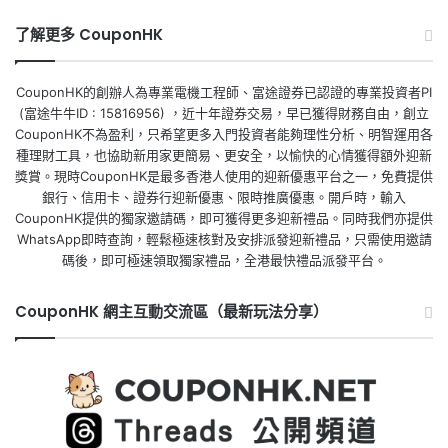
了解更多 CouponHK
CouponHK的創辦人為專業電機工程師、富途證券已認證的專業投資者PI
(富途牛牛ID : 15816956) ，近十年證券交易，早已獲得財務自由，創立
CouponHK不為盈利，只希望更多入門投資者能夠理性分析、明智運用各
種理財工具，也協助新用家更簡易、更安全，以愉快的心情獲得額外迎新
獎賞。現時CouponHK是最多香港人使用的迎新優惠平台之一，免費提供
銀行、信用卡、證券行迎新優惠、限時推廣優惠。開戶時，輸入
CouponHK提供的獨家邀請碼，即可獲得更多迎新禮品。同時我們亦提供
WhatsApp即時查詢，輕鬆極速核對及安排派發迎新禮品，只需使用邀請
碼後，即可極速領取獨家禮品，全港最快禮品派發平台。
CouponHK 網主互動交流區（最新玩法分享）