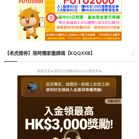
【老虎證券】限時獨家邀請碼【KQQXXB】
無需交易🔥留存30日賺HK$3,000現金券🔥