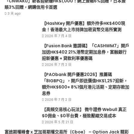
「CNWAKU」新客迎新賺HK$1,000！網上簽帳6%回贈，日本簽
迎
賬3%回贈，網購信用卡首選
新
3 天 ago
優
【HashKey 開戶優惠】額外拎多HK$400現
惠
金！香港最大上市持牌加密貨幣交易所實測
2026 年 7 月 4 日
【Fusion Bank 邀請碼】「CASHWM7」開戶
加送HK$402 21%港幣定期加息券，富融銀行
迎新優惠 + 貸款利率優惠碼
2026 年 7 月 2 日
【PAObank 開戶優惠2026】推薦碼
「8IGBPQ」，開戶即送價值HK$1,257迎新，
額外HK$600+ 8%1個月港元活期、定期存款加
息券
2026 年 7 月 2 日
【高頻交易核心玩法】 微牛證券 Webull 真正
$0佣金、$0平台費，極致壓縮交易成本
2026 年 5 月 21 日
富途期權峰會 x 芝加哥期權交易所（Cboe） – Option Jack 精彩