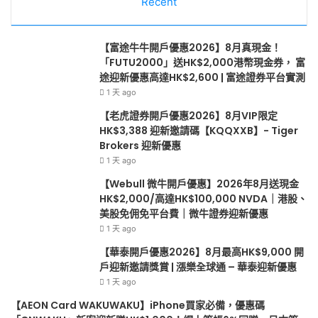
金
Recent
戶
HK$2,000/
迎
高
新
達
邀
【富途牛牛開戶優惠2026】8月真現金！
HK$100,000
請
「FUTU2000」送HK$2,000港幣現金券， 富
NVDA
獎
途迎新優惠高達HK$2,600 | 富途證券平台實測
｜
賞
1 天 ago
港
|
【老虎證券開戶優惠2026】8月VIP限定
股、
漲
HK$3,388 迎新邀請碼【KQQXXB】- Tiger
美
樂
Brokers 迎新優惠
股
全
1 天 ago
免
球
佣
通
【Webull 微牛開戶優惠】2026年8月送現金
免
–
HK$2,000/高達HK$100,000 NVDA｜港股、
平
華
美股免佣免平台費｜微牛證券迎新優惠
台
泰
1 天 ago
費
迎
【華泰開戶優惠2026】8月最高HK$9,000 開
｜
新
戶迎新邀請獎賞 | 漲樂全球通 – 華泰迎新優惠
微
優
1 天 ago
牛
惠
證
【AEON Card WAKUWAKU】iPhone買家必備，優惠碼
券