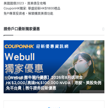
美國國債2023 - 買美債全攻略
CouponHK獨家: 華盛迎新HK$1800禮品
免PI專業投資者，解鎖購買美債功能
證券戶口最新獨家優惠
【Webull
【
微
泰
牛
開
開
戶
戶
優
優
惠
惠】
2
1 天 ago
【Webull 微牛開戶優惠】2026年8月送現金
2026
8
HK$2,000/高達HK$100,000 NVDA｜港股、美股免佣
年
月
免平台費｜微牛證券迎新優惠
8
最
月
高
送
HK
現
開