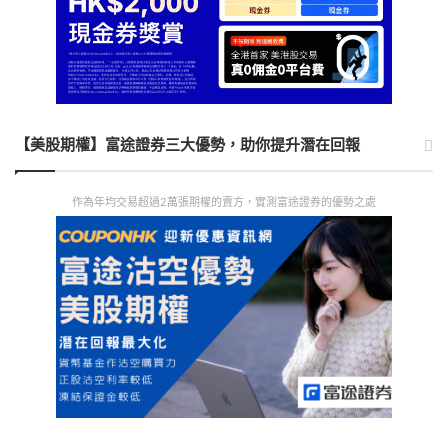
【美股期權】富途證券三大優勢，助你提升潛在回報
作為年均交易超過2萬張期權的賣方，實測富途證券的優勢之處