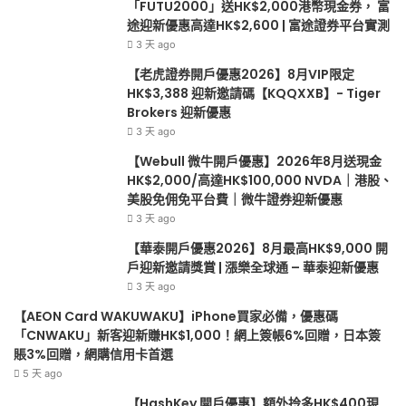
HK$100,000
請
「FUTU2000」送HK$2,000港幣現金券， 富
NVDA
獎
途迎新優惠高達HK$2,600 | 富途證券平台實測
｜
賞
3 天 ago
港
|
【老虎證券開戶優惠2026】8月VIP限定
股、
漲
HK$3,388 迎新邀請碼【KQQXXB】- Tiger
美
樂
Brokers 迎新優惠
股
全
3 天 ago
免
球
佣
通
【Webull 微牛開戶優惠】2026年8月送現金
免
–
HK$2,000/高達HK$100,000 NVDA｜港股、
平
華
美股免佣免平台費｜微牛證券迎新優惠
台
泰
3 天 ago
費
迎
【華泰開戶優惠2026】8月最高HK$9,000 開
｜
新
戶迎新邀請獎賞 | 漲樂全球通 – 華泰迎新優惠
微
優
3 天 ago
牛
惠
證
【AEON Card WAKUWAKU】iPhone買家必備，優惠碼
券
「CNWAKU」新客迎新賺HK$1,000！網上簽帳6%回贈，日本簽
迎
賬3%回贈，網購信用卡首選
新
5 天 ago
優
【HashKey 開戶優惠】額外拎多HK$400現
惠