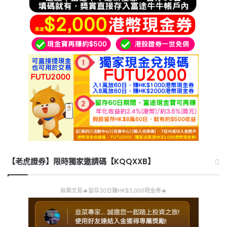
【老虎證券】限時獨家邀請碼【KQQXXB】
無需交易🔥留存30日賺HK$3,000現金券🔥