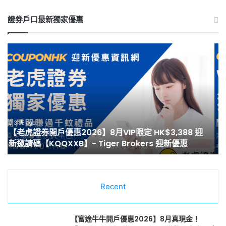
證券戶口最新獨家優惠
【Webull
【
微
泰
牛
開
開
戶
戶
優
優
惠
惠】
2
3 天 ago
【Webull 微牛開戶優惠】2026年8月送現金
2026
8
HK$2,000/高達HK$100,000 NVDA｜港股、美股免佣
年
月
免平台費｜微牛證券迎新優惠
8
最
月
高
送
HK
現
開
金
Recent
戶
HK$2,000/
迎
高
新
達
邀
【富途牛牛開戶優惠2026】8月真現金！