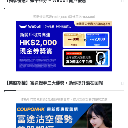
【獨家優惠】微牛證券 – Webull 開戶優惠
迎新優惠高達HK$2,600 (額外再送HK$600)
【美股期權】富途證券三大優勢，助你提升潛在回報
作為年均交易超過2萬張期權的賣方，實測富途證券的優勢之處