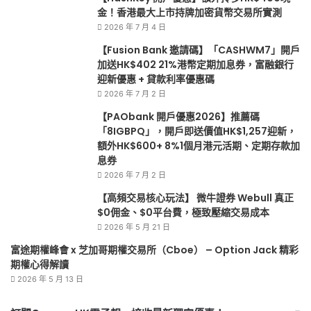
金！香港最大上市持牌加密貨幣交易所實測
2026 年 7 月 4 日
【Fusion Bank 邀請碼】「CASHWM7」開戶
加送HK$402 21%港幣定期加息券，富融銀行
迎新優惠 + 貸款利率優惠碼
2026 年 7 月 2 日
【PAObank 開戶優惠2026】推薦碼
「8IGBPQ」，開戶即送價值HK$1,257迎新，
額外HK$600+ 8%1個月港元活期、定期存款加
息券
2026 年 7 月 2 日
【高頻交易核心玩法】 微牛證券 Webull 真正
$0佣金、$0平台費，極致壓縮交易成本
2026 年 5 月 21 日
富途期權峰會 x 芝加哥期權交易所（Cboe） – Option Jack 精彩
期權心得解讀
2026 年 5 月 13 日