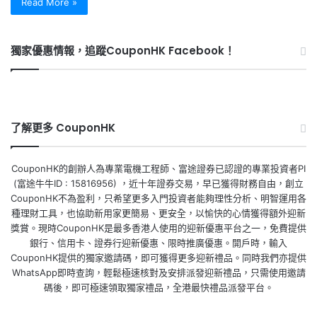
Read More »
獨家優惠情報，追蹤CouponHK Facebook！
了解更多 CouponHK
CouponHK的創辦人為專業電機工程師、富途證券已認證的專業投資者PI
(富途牛牛ID : 15816956) ，近十年證券交易，早已獲得財務自由，創立
CouponHK不為盈利，只希望更多入門投資者能夠理性分析、明智運用各
種理財工具，也協助新用家更簡易、更安全，以愉快的心情獲得額外迎新
獎賞。現時CouponHK是最多香港人使用的迎新優惠平台之一，免費提供
銀行、信用卡、證券行迎新優惠、限時推廣優惠。開戶時，輸入
CouponHK提供的獨家邀請碼，即可獲得更多迎新禮品。同時我們亦提供
WhatsApp即時查詢，輕鬆極速核對及安排派發迎新禮品，只需使用邀請
碼後，即可極速領取獨家禮品，全港最快禮品派發平台。