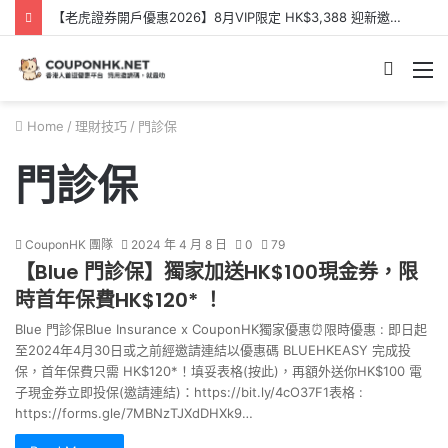
【老虎證券開戶優惠2026】8月VIP限定 HK$3,388 迎新邀請碼【KQQXXB】- Tiger Brokers 迎新優惠
Searc
M
for
Home
/
理財技巧
/
門診保
門診保
CouponHK 團隊
2024 年 4 月 8 日
0
79
【Blue 門診保】獨家加送HK$100現金券，限
時首年保費HK$120* ！
Blue 門診保Blue Insurance x CouponHK獨家優惠⏰限時優惠 : 即日起
至2024年4月30日或之前經邀請連結以優惠碼 BLUEHKEASY 完成投
保，首年保費只需 HK$120*！填妥表格(按此)，再額外送你HK$100 電
子現金券立即投保(邀請連結)：https://bit.ly/4cO37F1表格 :
https://forms.gle/7MBNzTJXdDHXk9…