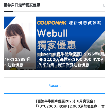
證券戶口最新獨家優惠
【Webull
【
微
泰
牛
開
開
戶
戶
優
優
惠
惠】
2
3 天 ago
【Webull 微牛開戶優惠】2026年8月送現金
2026
8
HK$2,000/高達HK$100,000 NVDA｜港股、美股免佣
年
月
免平台費｜微牛證券迎新優惠
8
最
月
高
送
HK
現
開
金
Recent
戶
HK$2,000/
迎
高
新
達
邀
【富途牛牛開戶優惠2026】8月真現金！
HK$100,000
請
「FUTU2000」送HK$2,000港幣現金券， 富