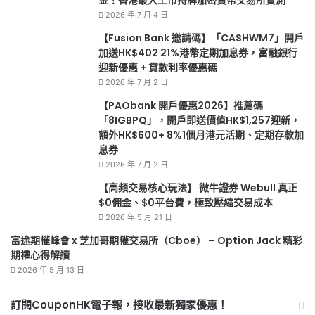
2026 年 7 月 4 日
【Fusion Bank 邀請碼】「CASHWM7」開戶
加送HK$402 21%港幣定期加息券，富融銀行
迎新優惠 + 貸款利率優惠碼
2026 年 7 月 2 日
【PAObank 開戶優惠2026】推薦碼
「8IGBPQ」，開戶即送價值HK$1,257迎新，
額外HK$600+ 8%1個月港元活期、定期存款加
息券
2026 年 7 月 2 日
【高頻交易核心玩法】 微牛證券 Webull 真正
$0佣金、$0平台費，極致壓縮交易成本
2026 年 5 月 21 日
富途期權峰會 x 芝加哥期權交易所（Cboe） – Option Jack 精彩
期權心得解讀
2026 年 5 月 13 日
訂閱CouponHK電子報，接收最新獨家優惠！