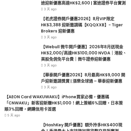
NVDA
獎
途迎新優惠高達HK$2,600 | 富途證券平台實測
｜
賞
3 天 ago
港
|
【老虎證券開戶優惠2026】8月VIP限定
股、
漲
HK$3,388 迎新邀請碼【KQQXXB】- Tiger
美
樂
Brokers 迎新優惠
股
全
3 天 ago
免
球
佣
通
【Webull 微牛開戶優惠】2026年8月送現金
免
–
HK$2,000/高達HK$100,000 NVDA｜港股、
平
華
美股免佣免平台費｜微牛證券迎新優惠
台
泰
3 天 ago
費
迎
【華泰開戶優惠2026】8月最高HK$9,000 開
｜
新
戶迎新邀請獎賞 | 漲樂全球通 – 華泰迎新優惠
微
優
3 天 ago
牛
惠
證
【AEON Card WAKUWAKU】iPhone買家必備，優惠碼
券
「CNWAKU」新客迎新賺HK$1,000！網上簽帳6%回贈，日本簽
迎
賬3%回贈，網購信用卡首選
新
5 天 ago
優
【HashKey 開戶優惠】額外拎多HK$400現
惠
金！香港最大上市持牌加密貨幣交易所實測