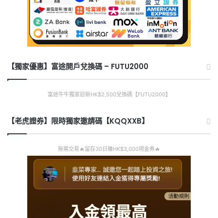
【獨家優惠】富途開戶兌換碼 – FUTU2000
富途牛牛獨家迎新HK$2,500兌換碼【FUTU2000】
【老虎證券】限時獨家邀請碼【KQQXXB】
無需交易🔥留存30日賺HK$3,000現金券🔥