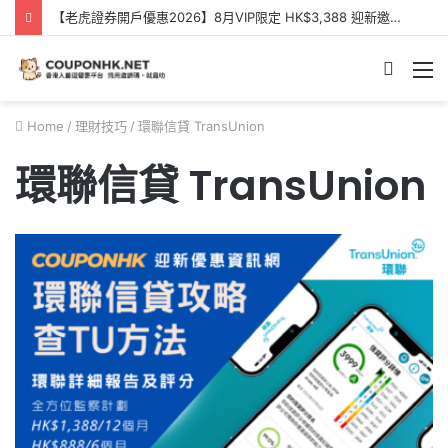
【老虎證券開戶優惠2026】8月VIP限定 HK$3,388 迎新邀請碼【KQQXXB】- Tiger Brokers 迎新優惠
Searc
M
for
Home
/
理財技巧
/
環聯信貸 TransUnion
環聯信貸 TransUnion