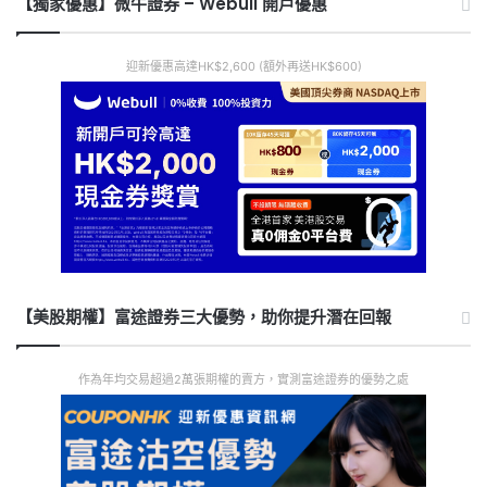
【獨家優惠】微牛證券 – Webull 開戶優惠
迎新優惠高達HK$2,600 (額外再送HK$600)
【美股期權】富途證券三大優勢，助你提升潛在回報
作為年均交易超過2萬張期權的賣方，實測富途證券的優勢之處