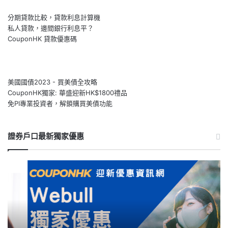
分期貸款比較，貸款利息計算機
私人貸款，邊間銀行利息平？
CouponHK 貸款優惠碼
美國國債2023 - 買美債全攻略
CouponHK獨家: 華盛迎新HK$1800禮品
免PI專業投資者，解鎖購買美債功能
證券戶口最新獨家優惠
【Webull
【
微
泰
牛
開
開
戶
戶
優
優
惠