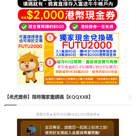
【老虎證券】限時獨家邀請碼【KQQXXB】
無需交易🔥留存30日賺HK$3,000現金券🔥