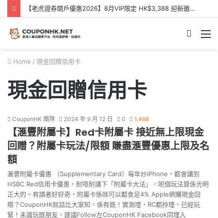
【老虎證券開戶優惠2026】8月VIP限定 HK$3,388 迎新邀請碼【KQQXXB】- Tiger Brokers 迎新優惠
Searc
M
for
Home
/
現金回贈信用卡
現金回贈信用卡
CouponHK 團隊
2024 年 9 月 12 日
0
1,468
【滙豐附屬卡】Red卡附屬卡 接近無上限現金
回贈？附屬卡玩法/限額 賺盡滙豐優惠上限及名
額
滙豐附屬卡優惠 （Supplementary Card）每年炒iPhone，都會講到
HSBC Red信用卡優惠，耐唔耐講下「附屬卡大法」，呢個玩法算係光明
正大的。有讀者好好奇，附屬卡係咪可以都食足4% Apple網購現金回
贈？CouponHK就話比大家知，係有既！實測埋，RC都拎埋，已經玩
緊！未識玩既朋友，建議Follow左CouponHK Facebook同埋入