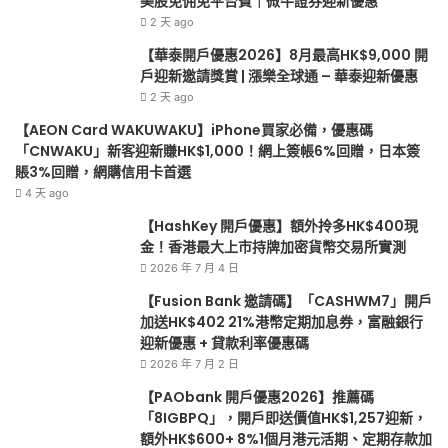
美股免佣免平台費｜微牛證券迎新優惠
台
泰
2 天 ago
費
迎
【華泰開戶優惠2026】8月最高HK$9,000 開
｜
新
戶迎新邀請獎賞 | 漲樂全球通 – 華泰迎新優惠
微
優
2 天 ago
牛
惠
證
【AEON Card WAKUWAKU】iPhone買家必備，優惠碼
券
「CNWAKU」新客迎新賺HK$1,000！網上簽帳6%回贈，日本簽
迎
賬3%回贈，網購信用卡首選
新
4 天 ago
優
【HashKey 開戶優惠】額外拎多HK$400現
惠
金！香港最大上市持牌加密貨幣交易所實測
2026 年 7 月 4 日
【Fusion Bank 邀請碼】「CASHWM7」開戶
加送HK$402 21%港幣定期加息券，富融銀行
迎新優惠 + 貸款利率優惠碼
2026 年 7 月 2 日
【PAObank 開戶優惠2026】推薦碼
「8IGBPQ」，開戶即送價值HK$1,257迎新，
額外HK$600+ 8%1個月港元活期、定期存款加