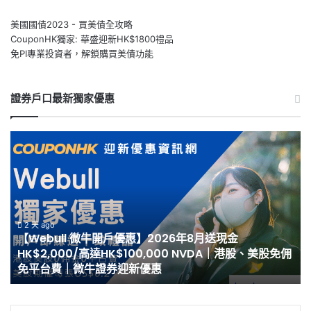
美國國債2023 - 買美債全攻略
CouponHK獨家: 華盛迎新HK$1800禮品
免PI專業投資者，解鎖購買美債功能
證券戶口最新獨家優惠
【Webull
【
微
泰
牛
開
開
戶
戶
優
優
惠
惠】
2
2 天 ago
【Webull 微牛開戶優惠】2026年8月送現金
2026
8
HK$2,000/高達HK$100,000 NVDA｜港股、美股免佣
年
月
免平台費｜微牛證券迎新優惠
8
最
月
高
送
HK