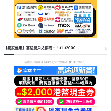
【獨家優惠】富途開戶兌換碼 – FUTU2000
富途牛牛獨家迎新HK$2,500兌換碼【FUTU2000】