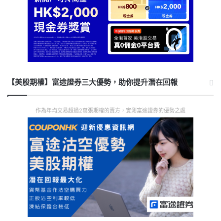
【美股期權】富途證券三大優勢，助你提升潛在回報
作為年均交易超過2萬張期權的賣方，實測富途證券的優勢之處