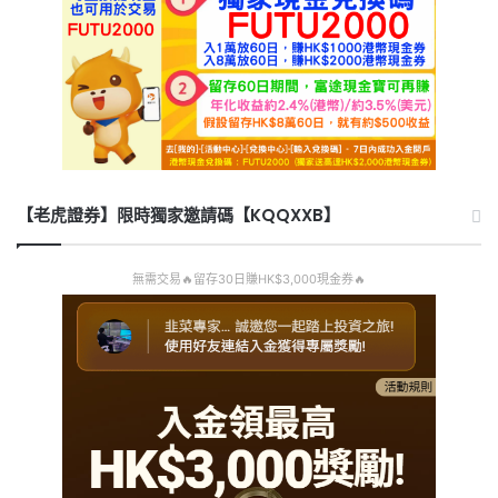
【老虎證券】限時獨家邀請碼【KQQXXB】
無需交易🔥留存30日賺HK$3,000現金券🔥