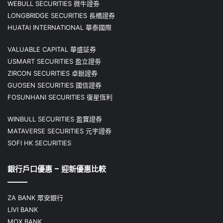
WEBULL SECURITIES 微牛證劵
LONGBRIDGE SECURITIES 長橋證券
HUATAI INTERNATIONAL 華泰國際
VALUABLE CAPITAL 華盛証券
USMART SECURITIES 盈立證劵
ZIRCON SECURITIES 卓銳證券
GUOSEN SECURITIES 國信證券
FOSUNHANI SECURITIES 復星恆利
WINBULL SECURITIES 盈寶證券
MATAVERSE SECURITIES 元宇證券
SOFI HK SECURITIES
銀行戶口優惠 – 迎新優惠比較
ZA BANK 眾安銀行
LIVI BANK
MOX BANK