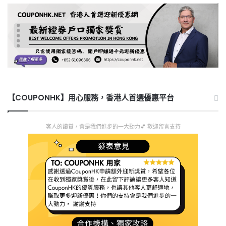
【COUPONHK】用心服務，香港人首選優惠平台
客人的讚賞，會是我們進步的一大動力💕 歡迎留言支持