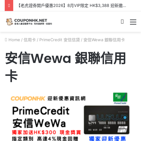
【老虎證券開戶優惠2026】8月VIP限定 HK$3,388 迎新邀請碼【KQQXXB】- Tiger Brokers 迎新優惠
Searc
M
for
Home
/
信用卡
/
PrimeCredit 安信信貸
/
安信Wewa 銀聯信用卡
安信Wewa 銀聯信用
卡