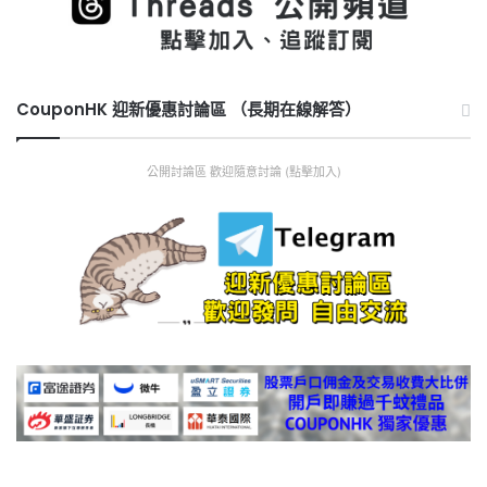
CouponHK 迎新優惠討論區 （長期在線解答）
公開討論區 歡迎隨意討論 (點擊加入)