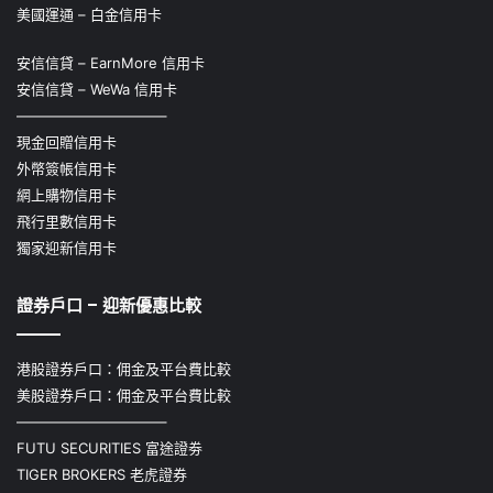
美國運通 – 白金信用卡
安信信貸 – EarnMore 信用卡
安信信貸 – WeWa 信用卡
——————————–
現金回贈信用卡
外幣簽帳信用卡
網上購物信用卡
飛行里數信用卡
獨家迎新信用卡
證券戶口 – 迎新優惠比較
港股證券戶口：佣金及平台費比較
美股證券戶口：佣金及平台費比較
——————————–
FUTU SECURITIES 富途證劵
TIGER BROKERS 老虎證券