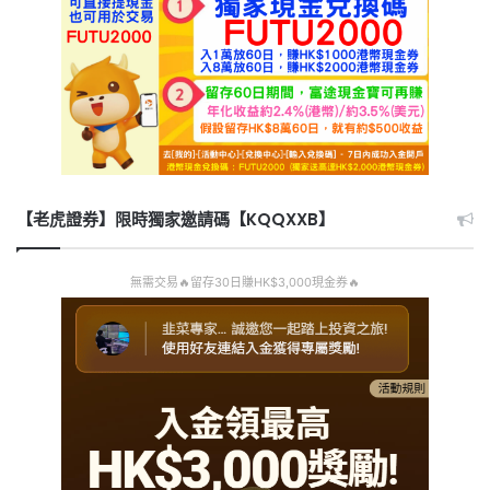
【老虎證券】限時獨家邀請碼【KQQXXB】
無需交易🔥留存30日賺HK$3,000現金券🔥