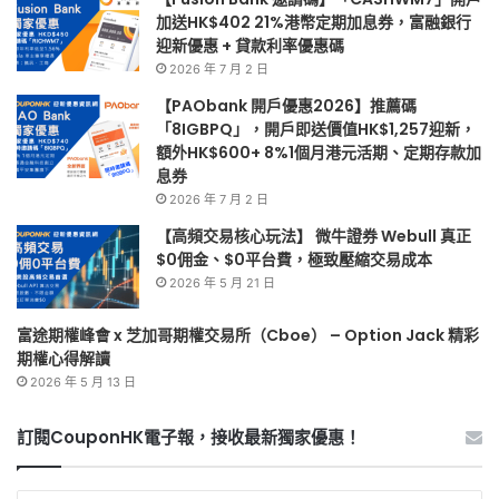
加送HK$402 21%港幣定期加息券，富融銀行
迎新優惠 + 貸款利率優惠碼
2026 年 7 月 2 日
【PAObank 開戶優惠2026】推薦碼
「8IGBPQ」，開戶即送價值HK$1,257迎新，
額外HK$600+ 8%1個月港元活期、定期存款加
息券
2026 年 7 月 2 日
【高頻交易核心玩法】 微牛證券 Webull 真正
$0佣金、$0平台費，極致壓縮交易成本
2026 年 5 月 21 日
富途期權峰會 x 芝加哥期權交易所（Cboe） – Option Jack 精彩
期權心得解讀
2026 年 5 月 13 日
訂閱CouponHK電子報，接收最新獨家優惠！