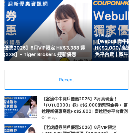
微
泰
牛
開
開
戶
戶
優
優
惠
惠】
2
1 天 ago
【Webull 微牛開戶優惠】2026年8月送現金
2026
8
HK$2,000/高達HK$100,000 NVDA｜港股、美股免佣
年
月
免平台費｜微牛證券迎新優惠
8
最
月
高
送
HK
現
開
金
Recent
戶
HK$2,000/
迎
高
新
達
邀
【富途牛牛開戶優惠2026】8月真現金！
HK$100,000
請
「FUTU2000」送HK$2,000港幣現金券， 富
NVDA
獎
途迎新優惠高達HK$2,600 | 富途證券平台實測
｜
賞
1 天 ago
港
|
【老虎證券開戶優惠2026】8月VIP限定
股、
漲