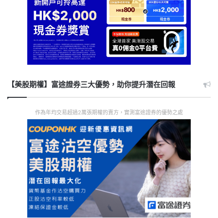
【美股期權】富途證券三大優勢，助你提升潛在回報
作為年均交易超過2萬張期權的賣方，實測富途證券的優勢之處