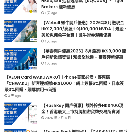
HK$3,388 迎新邀請碼【KQQXXB】- Tiger
美
樂
Brokers 迎新優惠
股
全
1 天 ago
免
球
佣
通
【Webull 微牛開戶優惠】2026年8月送現金
免
–
HK$2,000/高達HK$100,000 NVDA｜港股、
平
華
美股免佣免平台費｜微牛證券迎新優惠
台
泰
1 天 ago
費
迎
【華泰開戶優惠2026】8月最高HK$9,000 開
｜
新
戶迎新邀請獎賞 | 漲樂全球通 – 華泰迎新優惠
微
優
1 天 ago
牛
惠
證
券
【AEON Card WAKUWAKU】iPhone買家必備，優惠碼
迎
「CNWAKU」新客迎新賺HK$1,000！網上簽帳6%回贈，日本簽
新
賬3%回贈，網購信用卡首選
優
3 天 ago
惠
【HashKey 開戶優惠】額外拎多HK$400現
金！香港最大上市持牌加密貨幣交易所實測
2026 年 7 月 4 日
【Fusion Bank 邀請碼】「CASHWM7」開戶