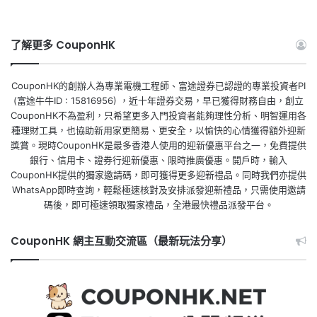
了解更多 CouponHK
CouponHK的創辦人為專業電機工程師、富途證券已認證的專業投資者PI
(富途牛牛ID : 15816956) ，近十年證券交易，早已獲得財務自由，創立
CouponHK不為盈利，只希望更多入門投資者能夠理性分析、明智運用各
種理財工具，也協助新用家更簡易、更安全，以愉快的心情獲得額外迎新
獎賞。現時CouponHK是最多香港人使用的迎新優惠平台之一，免費提供
銀行、信用卡、證券行迎新優惠、限時推廣優惠。開戶時，輸入
CouponHK提供的獨家邀請碼，即可獲得更多迎新禮品。同時我們亦提供
WhatsApp即時查詢，輕鬆極速核對及安排派發迎新禮品，只需使用邀請
碼後，即可極速領取獨家禮品，全港最快禮品派發平台。
CouponHK 網主互動交流區（最新玩法分享）