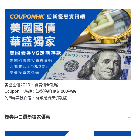
美國國債2023 - 買美債全攻略
CouponHK獨家: 華盛迎新HK$1800禮品
免PI專業投資者，解鎖購買美債功能
證券戶口最新獨家優惠
【Webull
【