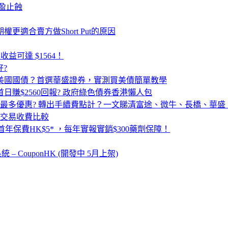
止盈止蝕
證券期權更適合賣方做Short Put的原因
收益可達 $1564！
好?
買美國國債？首選華盛證券，實測買美債簡單教學
首日賺$2560回報? 政府綠色債券香港懶人包
最多優惠? 轉出手續費點計？一文睇清富途、微牛、長橋、華盛
交易收費比較
首年保費HK$5* ，每年實報實銷$300藥劑保障！
CouponHK (開發中 5月上架)