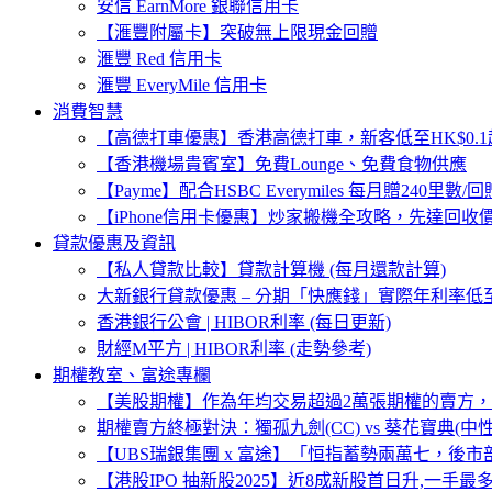
安信 EarnMore 銀聯信用卡
【滙豐附屬卡】突破無上限現金回贈
滙豐 Red 信用卡
滙豐 EveryMile 信用卡
消費智慧
【高德打車優惠】香港高德打車，新客低至HK$0.1起
【香港機場貴賓室】免費Lounge、免費食物供應
【Payme】配合HSBC Everymiles 每月贈240里數/回贈
【iPhone信用卡優惠】炒家搬機全攻略，先達回收
貸款優惠及資訊
【私人貸款比較】貸款計算機 (每月還款計算)
大新銀行貸款優惠 – 分期「快應錢」實際年利率低至1
香港銀行公會 | HIBOR利率 (每日更新)
財經M平方 | HIBOR利率 (走勢參考)
期權教室、富途專欄
【美股期權】作為年均交易超過2萬張期權的賣方
期權賣方終極對決：獨孤九劍(CC) vs 葵花寶典(中
【UBS瑞銀集團 x 富途】「恒指蓄勢兩萬七，後市
【港股IPO 抽新股2025】近8成新股首日升,一手