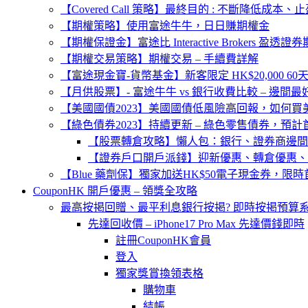
【Covered Call 策略】最終目的 : 不斷降低成本、
【期權策略】使用富途牛牛，日日賺期權金
【期權保證金】富途比 Interactive Brokers 盈透
【期權交易策略】期權交易 – 手續費詳解
【富途現金寶-貨幣基金】新客限定 HK$20,000 60天
【月供股票】- 富途牛牛 vs 銀行收費比較 – 邊間最
【美國國債2023】美國國債低風險高回報，如何
【綠色債券2023】持續更新 – 綠色零售債券，預計
【股票轉倉攻略】懶人包：銀行、證券商邊間
【證券戶口開戶派錢】迎新優惠、轉倉優惠、
【Blue 藥劑保】獨家加送HK$50電子現金券，限時
CouponHK 開戶優惠 – 領獎全攻略
最高按掲回贈、最平利息銀行按掲? 即時按掲預算系統 – 
先達回收價 – iPhone17 Pro Max 先達價錢即時
註冊CouponHK會員
登入
獨家獎賞換領表格
購物車
結帳