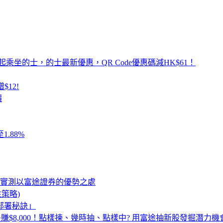
乘坐的士，的士最新優惠，QR Code優惠碼減HK$61！
$12!
價
.88%
，實測以富途證券的優勢之處
性策略)
部署秘訣」
最多賺$8,000！點樣揀、幾時抽、點樣中? 用富途抽新股發掘潛力機