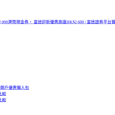
,000港幣現金券， 富途迎新優惠高達HK$2,600 | 富途證券平台
 開戶優惠懶人包
比較
比較