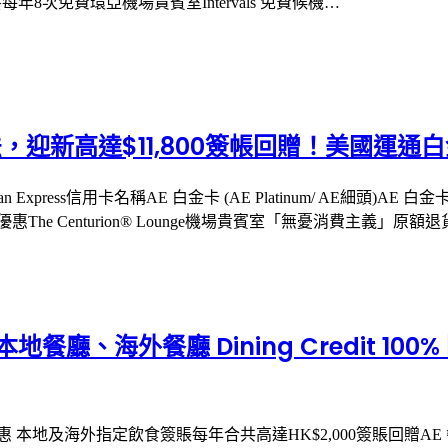
養每年8次免費環亞機場貴賓室Intervals 免費候機…
迎新高達$11,800簽帳回贈！美國運通白金
ress信用卡名稱AE 白金卡 (AE Platinum/ AE細頭)AE 白金卡官網ht
惠The Centurion® Lounge機場貴賓室「無憂消費主義」原額
餐廳、海外餐廳 Dining Credit 100%
E白金卡餐飲回贈優惠 本地及海外指定飲食簽賬每年合共高達HK$2,000